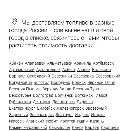
Мы доставляем топливо в разные
города России. Если вы не нашли свой
город в списке, свяжитесь с нами, чтобы
расчитать стоимость доставки.
Абакан
Алапаевск
Альметьевск
Арамиль
Артёмовск
Артемовский
Архангельск
Асбест
Ачинск
Балаково
Барнаул
Белоярский
Березники
Березовка
Березовский
Богданович
Боготол
Бородино
Брянск
Верхний Тагил
Верхняя Пышма
Верхняя Салда
Верхняя Тура
Верхотурье
Волгоград
Волчанск
Воткинск
Глазов
Губкинский
Дегтярск
Дивногорск
Дудинка
Екатеринбург
Енисейск
Железногорск
Заозёрный
Заречный
Зеленогорск
Златоуст
Ивдель
Игарка
Ижевск
Иланский
Ирбит
Иркутск
Ишим
Казань
Каменск-Уральский
Камышлов
Канск
Караул
Карпинск