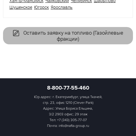
Ханты-Мансийск
Чайковский
Челябинск
Шарыпово
Шушенское
Югорск
Ярославль
Оставить заявку на топливо (Газойлевые
фракции)
8-800-77-55-460
Юр.адрес: г. Екатеринбург, улица Ткачей,
стр. 23, офис 1210 (Clever Park)
Адрес: Улица Бориса Ельцина,
3/2 2903 офис; 29 этаж
Тел:
+7 (343) 305-77-07
Почта: info@nafta-group.ru