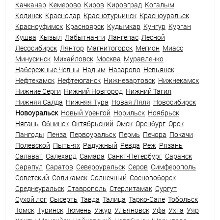
Качканар
Кемерово
Киров
Кировград
Когалым
Кодинск
Краснодар
Краснотурьинск
Красноуральск
Красноуфимск
Красноярск
Кудымкар
Кунгур
Курган
Кушва
Кызыл
Лабытнанги
Лангепас
Лесной
Лесосибирск
Лянтор
Магнитогорск
Мегион
Миасс
Минусинск
Михайловск
Москва
Муравленко
Набережные Челны
Надым
Назарово
Невьянск
Нефтекамск
Нефтеюганск
Нижневартовск
Нижнекамск
Нижние Серги
Нижний Новгород
Нижний Тагил
Нижняя Салда
Нижняя Тура
Новая Ляля
Новосибирск
Новоуральск
Новый Уренгой
Норильск
Ноябрьск
Нягань
Обнинск
Октябрьский
Омск
Оренбург
Орск
Пангоды
Пенза
Первоуральск
Пермь
Печора
Покачи
Полевской
Пыть-ях
Радужный
Ревда
Реж
Рязань
Салават
Салехард
Самара
Санкт-Петербург
Саранск
Сарапул
Саратов
Североуральск
Серов
Симферополь
Советский
Соликамск
Солнечный
Сосновоборск
Среднеуральск
Ставрополь
Стерлитамак
Сургут
Сухой лог
Сысерть
Тавда
Талица
Тарко-Сале
Тобольск
Томск
Туринск
Тюмень
Ужур
Ульяновск
Уфа
Ухта
Уяр