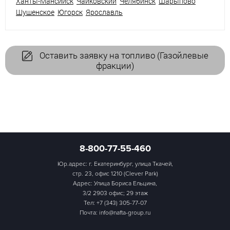
Ханты-Мансийск
Чайковский
Челябинск
Шарыпово
Шушенское
Югорск
Ярославль
Оставить заявку на топливо (Газойлевые
фракции)
8-800-77-55-460
Юр.адрес: г. Екатеринбург, улица Ткачей,
стр. 23, офис 1210 (Clever Park)
Адрес: Улица Бориса Ельцина,
3/2 2903 офис; 29 этаж
Тел:
+7 (343) 305-77-07
Почта: info@nafta-group.ru