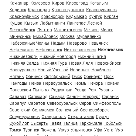
Качканар
Кемерово
Киров
Кировград
Когалым
Кодинск
Краснодар
Краснотурьинск
Красноуральск
Красноуфимск
Красноярск
Кудымкар
Кунгур
Курган
Кушва
Кызыл
Лабытнанги
Лангепас
Лесной
Лесосибирск
Лянтор
Магнитогорск
Мегион
Миасс
Минусинск
Михайловск
Москва
Муравленко
Набережные Челны
Надым
Назарово
Невьянск
Нефтекамск
Нефтеюганск
Нижневартовск
Нижнекамск
Нижние Серги
Нижний Новгород
Нижний Тагил
Нижняя Салда
Нижняя Тура
Новая Ляля
Новосибирск
Новоуральск
Новый Уренгой
Норильск
Ноябрьск
Нягань
Обнинск
Октябрьский
Омск
Оренбург
Орск
Пангоды
Пенза
Первоуральск
Пермь
Печора
Покачи
Полевской
Пыть-ях
Радужный
Ревда
Реж
Рязань
Салават
Салехард
Самара
Санкт-Петербург
Саранск
Сарапул
Саратов
Североуральск
Серов
Симферополь
Советский
Соликамск
Солнечный
Сосновоборск
Среднеуральск
Ставрополь
Стерлитамак
Сургут
Сухой лог
Сысерть
Тавда
Талица
Тарко-Сале
Тобольск
Томск
Туринск
Тюмень
Ужур
Ульяновск
Уфа
Ухта
Уяр