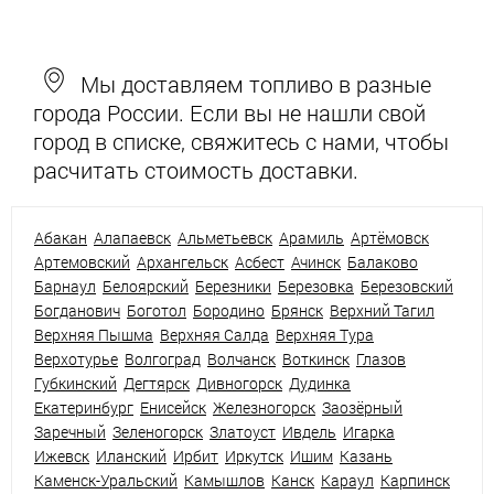
Мы доставляем топливо в разные
города России. Если вы не нашли свой
город в списке, свяжитесь с нами, чтобы
расчитать стоимость доставки.
Абакан
Алапаевск
Альметьевск
Арамиль
Артёмовск
Артемовский
Архангельск
Асбест
Ачинск
Балаково
Барнаул
Белоярский
Березники
Березовка
Березовский
Богданович
Боготол
Бородино
Брянск
Верхний Тагил
Верхняя Пышма
Верхняя Салда
Верхняя Тура
Верхотурье
Волгоград
Волчанск
Воткинск
Глазов
Губкинский
Дегтярск
Дивногорск
Дудинка
Екатеринбург
Енисейск
Железногорск
Заозёрный
Заречный
Зеленогорск
Златоуст
Ивдель
Игарка
Ижевск
Иланский
Ирбит
Иркутск
Ишим
Казань
Каменск-Уральский
Камышлов
Канск
Караул
Карпинск