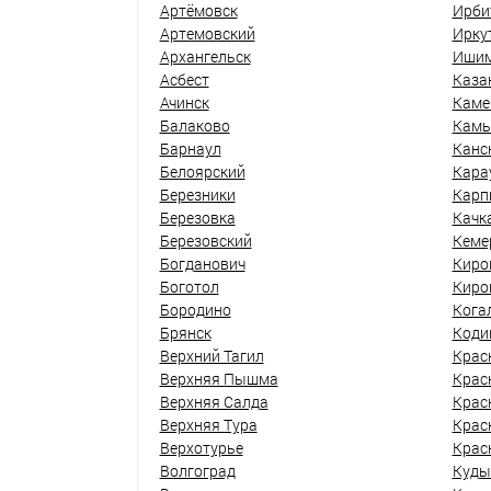
Артёмовск
Ирби
Артемовский
Ирку
Архангельск
Иши
Асбест
Каза
Ачинск
Каме
Балаково
Кам
Барнаул
Канс
Белоярский
Кара
Березники
Карп
Березовка
Качк
Березовский
Кеме
Богданович
Киро
Боготол
Киро
Бородино
Кога
Брянск
Коди
Верхний Тагил
Крас
Верхняя Пышма
Крас
Верхняя Салда
Крас
Верхняя Тура
Крас
Верхотурье
Крас
Волгоград
Куды