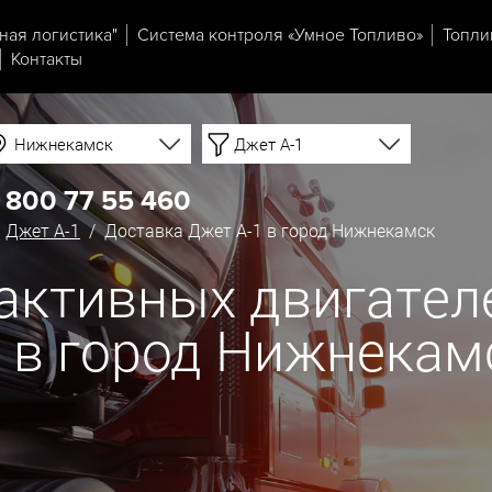
ная логистика"
Система контроля «Умное Топливо»
Топли
Контакты
Нижнекамск
Джет А-1
 800 77 55 460
/
Джет А-1
/ Доставка Джет А-1 в город Нижнекамск
еактивных двигател
й в город Нижнекам