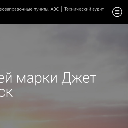
возаправочные пункты, АЗС
Технический аудит
ей марки Джет
ск