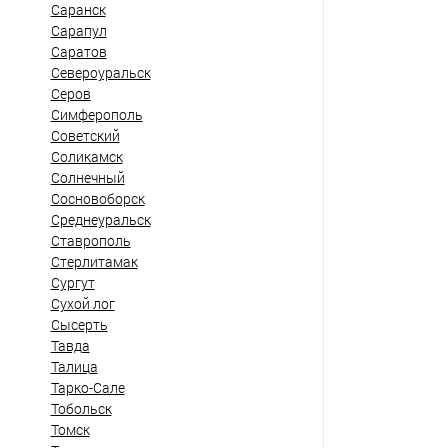
Саранск
Сарапул
Саратов
Североуральск
Серов
Симферополь
Советский
Соликамск
Солнечный
Сосновоборск
Среднеуральск
Ставрополь
Стерлитамак
Сургут
Сухой лог
Сысерть
Тавда
Талица
Тарко-Сале
Тобольск
Томск