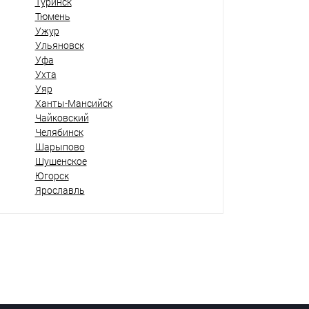
Туринск
Тюмень
Ужур
Ульяновск
Уфа
Ухта
Уяр
Ханты-Мансийск
Чайковский
Челябинск
Шарыпово
Шушенское
Югорск
Ярославль