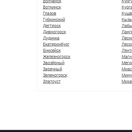
Волчанск
Кунг
Воткинск
Кург
Глазов
Кушв
Губкинский
Кыз
Дегтярск
Лабы
Дивногорск
Ланг
Дудинка
Лесн
Екатеринбург
Лесо
Енисейск
Лянт
Железногорск
Магн
Заозёрный
Меги
Заречный
Миас
Зеленогорск
Мину
Златоуст
Миха