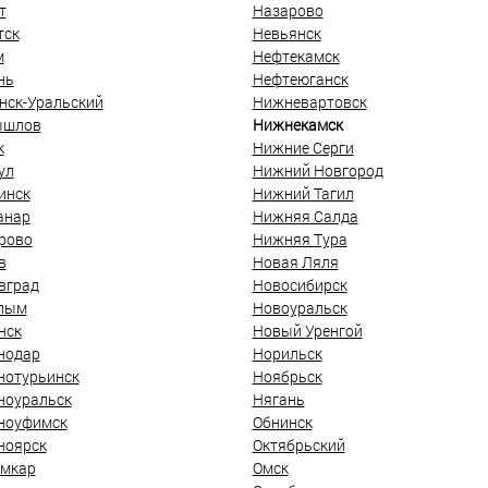
т
Назарово
тск
Невьянск
м
Нефтекамск
нь
Нефтеюганск
нск-Уральский
Нижневартовск
ышлов
Нижнекамск
к
Нижние Серги
ул
Нижний Новгород
инск
Нижний Тагил
анар
Нижняя Салда
рово
Нижняя Тура
в
Новая Ляля
вград
Новосибирск
лым
Новоуральск
нск
Новый Уренгой
нодар
Норильск
нотурьинск
Ноябрьск
ноуральск
Нягань
ноуфимск
Обнинск
ноярск
Октябрьский
мкар
Омск