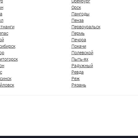
ур
Оренбург
ан
Орск
а
Пангоды
ыл
Пенза
тнанги
Первоуральск
епас
Пермь
ой
Печора
сибирск
Покачи
ор
Полевской
итогорск
Пыть-ях
он
Радужный
с
Ревда
синск
Реж
йловск
Рязань