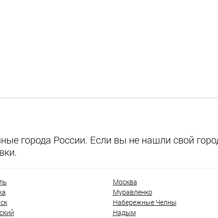
ые города России. Если вы не нашли свой город
вки.
ль
Москва
ка
Муравленко
ск
Набережные Челны
ский
Надым