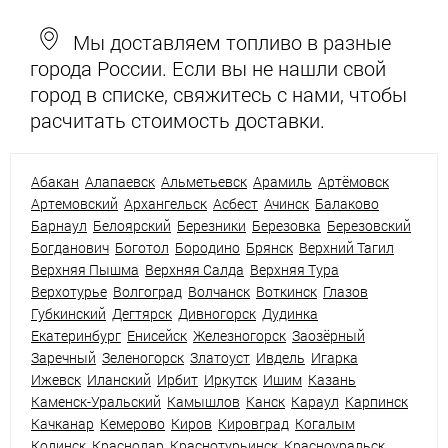
Мы доставляем топливо в разные
города России. Если вы не нашли свой
город в списке, свяжитесь с нами, чтобы
расчитать стоимость доставки.
Абакан
Алапаевск
Альметьевск
Арамиль
Артёмовск
Артемовский
Архангельск
Асбест
Ачинск
Балаково
Барнаул
Белоярский
Березники
Березовка
Березовский
Богданович
Боготол
Бородино
Брянск
Верхний Тагил
Верхняя Пышма
Верхняя Салда
Верхняя Тура
Верхотурье
Волгоград
Волчанск
Воткинск
Глазов
Губкинский
Дегтярск
Дивногорск
Дудинка
Екатеринбург
Енисейск
Железногорск
Заозёрный
Заречный
Зеленогорск
Златоуст
Ивдель
Игарка
Ижевск
Иланский
Ирбит
Иркутск
Ишим
Казань
Каменск-Уральский
Камышлов
Канск
Караул
Карпинск
Качканар
Кемерово
Киров
Кировград
Когалым
Кодинск
Краснодар
Краснотурьинск
Красноуральск