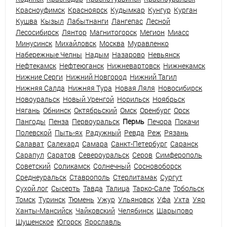
Красноуфимск
Красноярск
Кудымкар
Кунгур
Курган
Кушва
Кызыл
Лабытнанги
Лангепас
Лесной
Лесосибирск
Лянтор
Магнитогорск
Мегион
Миасс
Минусинск
Михайловск
Москва
Муравленко
Набережные Челны
Надым
Назарово
Невьянск
Нефтекамск
Нефтеюганск
Нижневартовск
Нижнекамск
Нижние Серги
Нижний Новгород
Нижний Тагил
Нижняя Салда
Нижняя Тура
Новая Ляля
Новосибирск
Новоуральск
Новый Уренгой
Норильск
Ноябрьск
Нягань
Обнинск
Октябрьский
Омск
Оренбург
Орск
Пангоды
Пенза
Первоуральск
Пермь
Печора
Покачи
Полевской
Пыть-ях
Радужный
Ревда
Реж
Рязань
Салават
Салехард
Самара
Санкт-Петербург
Саранск
Сарапул
Саратов
Североуральск
Серов
Симферополь
Советский
Соликамск
Солнечный
Сосновоборск
Среднеуральск
Ставрополь
Стерлитамак
Сургут
Сухой лог
Сысерть
Тавда
Талица
Тарко-Сале
Тобольск
Томск
Туринск
Тюмень
Ужур
Ульяновск
Уфа
Ухта
Уяр
Ханты-Мансийск
Чайковский
Челябинск
Шарыпово
Шушенское
Югорск
Ярославль