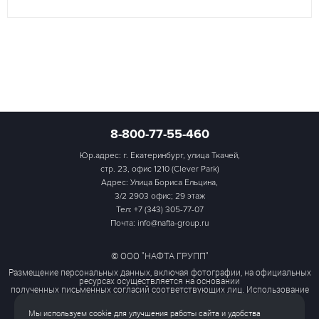
8-800-77-55-460
Юр.адрес: г. Екатеринбург, улица Ткачей,
стр. 23, офис 1210 (Clever Park)
Адрес: Улица Бориса Ельцина,
3/2 2903 офис; 29 этаж
Тел:
+7 (343) 305-77-07
Почта: info@nafta-group.ru
© ООО "НАФТА ГРУПП"
Размещение персональных данных, включая фотографии, на официальных
ресурсах осуществляется на основании
полученных письменных согласий соответствующих лиц. Использование
этих материалов третьими лицами
ограничено и допускается только с разрешения правообладателя.
Мы используем cookie для улучшения работы сайта и удобства