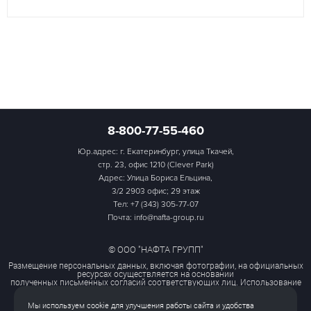
8-800-77-55-460
Юр.адрес: г. Екатеринбург, улица Ткачей,
стр. 23, офис 1210 (Clever Park)
Адрес: Улица Бориса Ельцина,
3/2 2903 офис; 29 этаж
Тел:
+7 (343) 305-77-07
Почта: info@nafta-group.ru
© ООО "НАФТА ГРУПП"
Размещение персональных данных, включая фотографии, на официальных
ресурсах осуществляется на основании
полученных письменных согласий соответствующих лиц. Использование
этих материалов третьими лицами
ограничено и допускается только с разрешения правообладателя.
Мы используем cookie для улучшения работы сайта и удобства