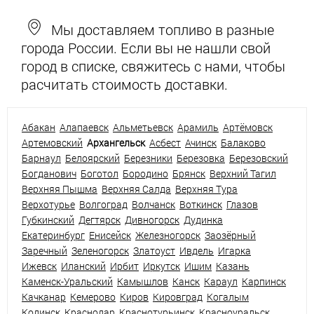
Мы доставляем топливо в разные
города России. Если вы не нашли свой
город в списке, свяжитесь с нами, чтобы
расчитать стоимость доставки.
Абакан
Алапаевск
Альметьевск
Арамиль
Артёмовск
Артемовский
Архангельск
Асбест
Ачинск
Балаково
Барнаул
Белоярский
Березники
Березовка
Березовский
Богданович
Боготол
Бородино
Брянск
Верхний Тагил
Верхняя Пышма
Верхняя Салда
Верхняя Тура
Верхотурье
Волгоград
Волчанск
Воткинск
Глазов
Губкинский
Дегтярск
Дивногорск
Дудинка
Екатеринбург
Енисейск
Железногорск
Заозёрный
Заречный
Зеленогорск
Златоуст
Ивдель
Игарка
Ижевск
Иланский
Ирбит
Иркутск
Ишим
Казань
Каменск-Уральский
Камышлов
Канск
Караул
Карпинск
Качканар
Кемерово
Киров
Кировград
Когалым
Кодинск
Краснодар
Краснотурьинск
Красноуральск