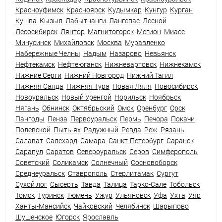
Красноуфимск
Красноярск
Кудымкар
Кунгур
Курган
Кушва
Кызыл
Лабытнанги
Лангепас
Лесной
Лесосибирск
Лянтор
Магнитогорск
Мегион
Миасс
Минусинск
Михайловск
Москва
Муравленко
Набережные Челны
Надым
Назарово
Невьянск
Нефтекамск
Нефтеюганск
Нижневартовск
Нижнекамск
Нижние Серги
Нижний Новгород
Нижний Тагил
Нижняя Салда
Нижняя Тура
Новая Ляля
Новосибирск
Новоуральск
Новый Уренгой
Норильск
Ноябрьск
Нягань
Обнинск
Октябрьский
Омск
Оренбург
Орск
Пангоды
Пенза
Первоуральск
Пермь
Печора
Покачи
Полевской
Пыть-ях
Радужный
Ревда
Реж
Рязань
Салават
Салехард
Самара
Санкт-Петербург
Саранск
Сарапул
Саратов
Североуральск
Серов
Симферополь
Советский
Соликамск
Солнечный
Сосновоборск
Среднеуральск
Ставрополь
Стерлитамак
Сургут
Сухой лог
Сысерть
Тавда
Талица
Тарко-Сале
Тобольск
Томск
Туринск
Тюмень
Ужур
Ульяновск
Уфа
Ухта
Уяр
Ханты-Мансийск
Чайковский
Челябинск
Шарыпово
Шушенское
Югорск
Ярославль