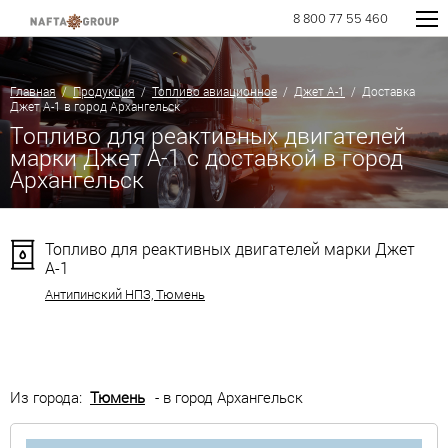
8 800 77 55 460
Главная
/
Продукция
/
Топливо авиационное
/
Джет А-1
/ Доставка
Джет А-1 в город Архангельск
Топливо для реактивных двигателей
марки Джет А-1 с доставкой в город
Архангельск
Топливо для реактивных двигателей марки Джет
А-1
Антипинский НПЗ, Тюмень
Из города:
Тюмень
- в город Архангельск