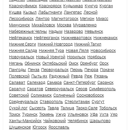
Красноуфимск
Красноярск
Кудымкар
Кунгур
Курган
Кушва
Кызыл
Лабытнанги
Лангепас
Лесной
Лесосибирск
Лянтор
Магнитогорск
Мегион
Миасс
Минусинск
Михайловск
Москва
Муравленко
Набережные Челны
Надым
Назарово
Невьянск
Нефтекамск
Нефтеюганск
Нижневартовск
Нижнекамск
Нижние Серги
Нижний Новгород
Нижний Тагил
Нижняя Салда
Нижняя Тура
Новая Ляля
Новосибирск
Новоуральск
Новый Уренгой
Норильск
Ноябрьск
Нягань
Обнинск
Октябрьский
Омск
Оренбург
Орск
Пангоды
Пенза
Первоуральск
Пермь
Печора
Покачи
Полевской
Пыть-ях
Радужный
Ревда
Реж
Рязань
Салават
Салехард
Самара
Санкт-Петербург
Саранск
Сарапул
Саратов
Североуральск
Серов
Симферополь
Советский
Соликамск
Солнечный
Сосновоборск
Среднеуральск
Ставрополь
Стерлитамак
Сургут
Сухой лог
Сысерть
Тавда
Талица
Тарко-Сале
Тобольск
Томск
Туринск
Тюмень
Ужур
Ульяновск
Уфа
Ухта
Уяр
Ханты-Мансийск
Чайковский
Челябинск
Шарыпово
Шушенское
Югорск
Ярославль