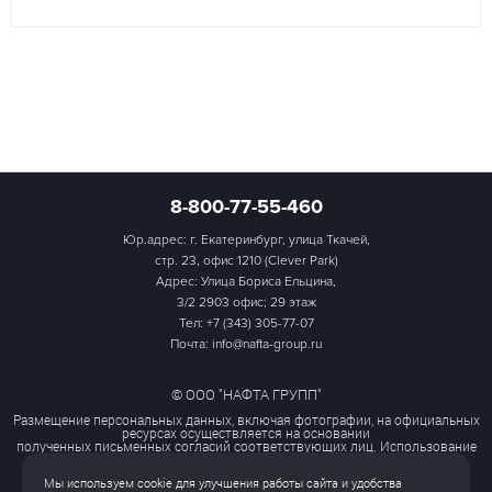
8-800-77-55-460
Юр.адрес: г. Екатеринбург, улица Ткачей,
стр. 23, офис 1210 (Clever Park)
Адрес: Улица Бориса Ельцина,
3/2 2903 офис; 29 этаж
Тел:
+7 (343) 305-77-07
Почта: info@nafta-group.ru
© ООО "НАФТА ГРУПП"
Размещение персональных данных, включая фотографии, на официальных
ресурсах осуществляется на основании
полученных письменных согласий соответствующих лиц. Использование
этих материалов третьими лицами
ограничено и допускается только с разрешения правообладателя.
Мы используем cookie для улучшения работы сайта и удобства