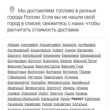
Мы доставляем топливо в разные
города России. Если вы не нашли свой
город в списке, свяжитесь с нами, чтобы
расчитать стоимость доставки.
Абакан
Алапаевск
Альметьевск
Арамиль
Артёмовск
Артемовский
Архангельск
Асбест
Ачинск
Балаково
Барнаул
Белоярский
Березники
Березовка
Березовский
Богданович
Боготол
Бородино
Брянск
Верхний Тагил
Верхняя Пышма
Верхняя Салда
Верхняя Тура
Верхотурье
Волгоград
Волчанск
Воткинск
Глазов
Губкинский
Дегтярск
Дивногорск
Дудинка
Екатеринбург
Енисейск
Железногорск
Заозёрный
Заречный
Зеленогорск
Златоуст
Ивдель
Игарка
Ижевск
Иланский
Ирбит
Иркутск
Ишим
Казань
Каменск-Уральский
Камышлов
Канск
Караул
Карпинск
Качканар
Кемерово
Киров
Кировград
Когалым
Кодинск
Краснодар
Краснотурьинск
Красноуральск