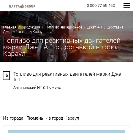
8 800 77 55 460
Главная
/
Продукция
/
Топливо авиационное
/
Джет А-1
/ Доставка
Джет А-1 в город Караул
Топливо для реактивных двигателей
марки Джет А-1 с доставкой в город
Караул
Топливо для реактивных двигателей марки Джет
А-1
Антипинский НПЗ, Тюмень
Из города:
Тюмень
- в город Караул