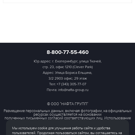
8-800-77-55-460
Юр.адрес: г. Екатеринбург, улица Ткачей,
стр. 23, офис 1210 (Clever Park)
Адрес: Улица Бориса Ельцина,
3/2 2903 офис; 29 этаж
Тел:
+7 (343) 305-77-07
Почта: info@nafta-group.ru
© ООО "НАФТА ГРУПП"
Размещение персональных данных, включая фотографии, на официальных
ресурсах осуществляется на основании
полученных письменных согласий соответствующих лиц. Использование
этих материалов третьими лицами
ограничено и допускается только с разрешения правообладателя.
Мы используем cookie для улучшения работы сайта и удобства
Политика обработки персональных данных
пользователей. Продолжая пользоваться сайтом, вы соглашаетесь на