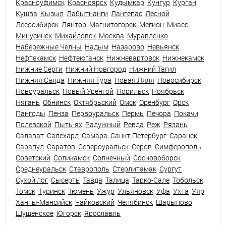
Красноуфимск
Красноярск
Кудымкар
Кунгур
Курган
Кушва
Кызыл
Лабытнанги
Лангепас
Лесной
Лесосибирск
Лянтор
Магнитогорск
Мегион
Миасс
Минусинск
Михайловск
Москва
Муравленко
Набережные Челны
Надым
Назарово
Невьянск
Нефтекамск
Нефтеюганск
Нижневартовск
Нижнекамск
Нижние Серги
Нижний Новгород
Нижний Тагил
Нижняя Салда
Нижняя Тура
Новая Ляля
Новосибирск
Новоуральск
Новый Уренгой
Норильск
Ноябрьск
Нягань
Обнинск
Октябрьский
Омск
Оренбург
Орск
Пангоды
Пенза
Первоуральск
Пермь
Печора
Покачи
Полевской
Пыть-ях
Радужный
Ревда
Реж
Рязань
Салават
Салехард
Самара
Санкт-Петербург
Саранск
Сарапул
Саратов
Североуральск
Серов
Симферополь
Советский
Соликамск
Солнечный
Сосновоборск
Среднеуральск
Ставрополь
Стерлитамак
Сургут
Сухой лог
Сысерть
Тавда
Талица
Тарко-Сале
Тобольск
Томск
Туринск
Тюмень
Ужур
Ульяновск
Уфа
Ухта
Уяр
Ханты-Мансийск
Чайковский
Челябинск
Шарыпово
Шушенское
Югорск
Ярославль