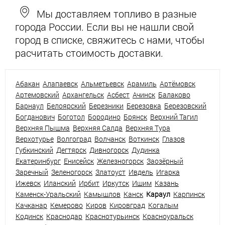
Мы доставляем топливо в разные
города России. Если вы не нашли свой
город в списке, свяжитесь с нами, чтобы
расчитать стоимость доставки.
Абакан
Алапаевск
Альметьевск
Арамиль
Артёмовск
Артемовский
Архангельск
Асбест
Ачинск
Балаково
Барнаул
Белоярский
Березники
Березовка
Березовский
Богданович
Боготол
Бородино
Брянск
Верхний Тагил
Верхняя Пышма
Верхняя Салда
Верхняя Тура
Верхотурье
Волгоград
Волчанск
Воткинск
Глазов
Губкинский
Дегтярск
Дивногорск
Дудинка
Екатеринбург
Енисейск
Железногорск
Заозёрный
Заречный
Зеленогорск
Златоуст
Ивдель
Игарка
Ижевск
Иланский
Ирбит
Иркутск
Ишим
Казань
Каменск-Уральский
Камышлов
Канск
Караул
Карпинск
Качканар
Кемерово
Киров
Кировград
Когалым
Кодинск
Краснодар
Краснотурьинск
Красноуральск