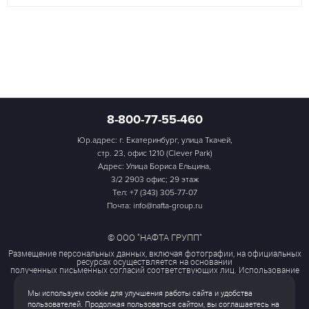
8-800-77-55-460
Юр.адрес: г. Екатеринбург, улица Ткачей,
стр. 23, офис 1210 (Clever Park)
Адрес: Улица Бориса Ельцина,
3/2 2903 офис; 29 этаж
Тел:
+7 (343) 305-77-07
Почта: info@nafta-group.ru
© ООО "НАФТА ГРУПП"
Размещение персональных данных, включая фотографии, на официальных
ресурсах осуществляется на основании
полученных письменных согласий соответствующих лиц. Использование
этих материалов третьими лицами
ограничено и допускается только с разрешения правообладателя.
Мы используем cookie для улучшения работы сайта и удобства
Политика обработки персональных данных
пользователей. Продолжая пользоваться сайтом, вы соглашаетесь на