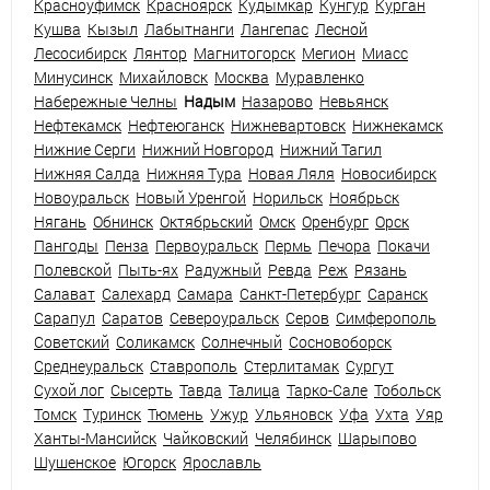
Красноуфимск
Красноярск
Кудымкар
Кунгур
Курган
Кушва
Кызыл
Лабытнанги
Лангепас
Лесной
Лесосибирск
Лянтор
Магнитогорск
Мегион
Миасс
Минусинск
Михайловск
Москва
Муравленко
Набережные Челны
Надым
Назарово
Невьянск
Нефтекамск
Нефтеюганск
Нижневартовск
Нижнекамск
Нижние Серги
Нижний Новгород
Нижний Тагил
Нижняя Салда
Нижняя Тура
Новая Ляля
Новосибирск
Новоуральск
Новый Уренгой
Норильск
Ноябрьск
Нягань
Обнинск
Октябрьский
Омск
Оренбург
Орск
Пангоды
Пенза
Первоуральск
Пермь
Печора
Покачи
Полевской
Пыть-ях
Радужный
Ревда
Реж
Рязань
Салават
Салехард
Самара
Санкт-Петербург
Саранск
Сарапул
Саратов
Североуральск
Серов
Симферополь
Советский
Соликамск
Солнечный
Сосновоборск
Среднеуральск
Ставрополь
Стерлитамак
Сургут
Сухой лог
Сысерть
Тавда
Талица
Тарко-Сале
Тобольск
Томск
Туринск
Тюмень
Ужур
Ульяновск
Уфа
Ухта
Уяр
Ханты-Мансийск
Чайковский
Челябинск
Шарыпово
Шушенское
Югорск
Ярославль