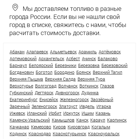
Мы доставляем топливо в разные
города России. Если вы не нашли свой
город в списке, свяжитесь с нами, чтобы
расчитать стоимость доставки.
Абакан
Алапаевск
Альметьевск
Арамиль
Артёмовск
Артемовский
Архангельск
Асбест
Ачинск
Балаково
Барнаул
Белоярский
Березники
Березовка
Березовский
Богданович
Боготол
Бородино
Брянск
Верхний Тагил
Верхняя Пышма
Верхняя Салда
Верхняя Тура
Верхотурье
Волгоград
Волчанск
Воткинск
Глазов
Губкинский
Дегтярск
Дивногорск
Дудинка
Екатеринбург
Енисейск
Железногорск
Заозёрный
Заречный
Зеленогорск
Златоуст
Ивдель
Игарка
Ижевск
Иланский
Ирбит
Иркутск
Ишим
Казань
Каменск-Уральский
Камышлов
Канск
Караул
Карпинск
Качканар
Кемерово
Киров
Кировград
Когалым
Кодинск
Краснодар
Краснотурьинск
Красноуральск