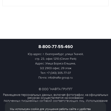
8-800-77-55-460
Юр.адрес: г. Екатеринбург, улица Ткачей,
стр. 23, офис 1210 (Clever Park)
Адрес: Улица Бориса Ельцина,
3/2 2903 офис; 29 этаж
Тел:
+7 (343) 305-77-07
Почта: info@nafta-group.ru
© ООО "НАФТА ГРУПП"
Размещение персональных данных, включая фотографии, на официальных
ресурсах осуществляется на основании
полученных письменных согласий соответствующих лиц. Использование
этих материалов третьими лицами
ограничено и допускается только с разрешения правообладателя.
Мы используем cookie для улучшения работы сайта и удобства