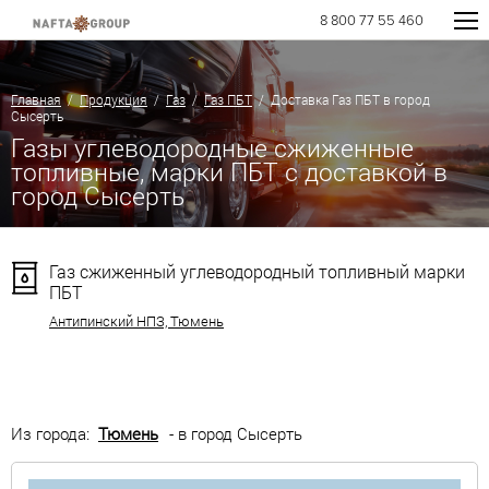
8 800 77 55 460
Главная
/
Продукция
/
Газ
/
Газ ПБТ
/ Доставка Газ ПБТ в город
Сысерть
Газы углеводородные сжиженные
топливные, марки ПБТ с доставкой в
город Сысерть
Газ сжиженный углеводородный топливный марки
ПБТ
Антипинский НПЗ, Тюмень
Из города:
Тюмень
- в город Сысерть