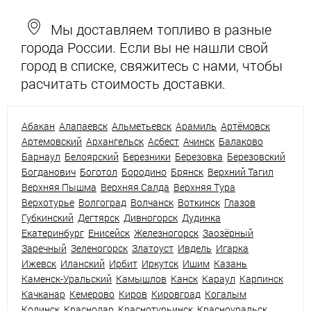
Мы доставляем топливо в разные
города России. Если вы не нашли свой
город в списке, свяжитесь с нами, чтобы
расчитать стоимость доставки.
Абакан
Алапаевск
Альметьевск
Арамиль
Артёмовск
Артемовский
Архангельск
Асбест
Ачинск
Балаково
Барнаул
Белоярский
Березники
Березовка
Березовский
Богданович
Боготол
Бородино
Брянск
Верхний Тагил
Верхняя Пышма
Верхняя Салда
Верхняя Тура
Верхотурье
Волгоград
Волчанск
Воткинск
Глазов
Губкинский
Дегтярск
Дивногорск
Дудинка
Екатеринбург
Енисейск
Железногорск
Заозёрный
Заречный
Зеленогорск
Златоуст
Ивдель
Игарка
Ижевск
Иланский
Ирбит
Иркутск
Ишим
Казань
Каменск-Уральский
Камышлов
Канск
Караул
Карпинск
Качканар
Кемерово
Киров
Кировград
Когалым
Кодинск
Краснодар
Краснотурьинск
Красноуральск