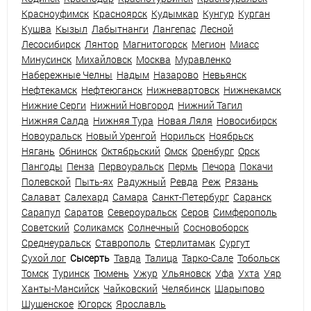
Красноуфимск
Красноярск
Кудымкар
Кунгур
Курган
Кушва
Кызыл
Лабытнанги
Лангепас
Лесной
Лесосибирск
Лянтор
Магнитогорск
Мегион
Миасс
Минусинск
Михайловск
Москва
Муравленко
Набережные Челны
Надым
Назарово
Невьянск
Нефтекамск
Нефтеюганск
Нижневартовск
Нижнекамск
Нижние Серги
Нижний Новгород
Нижний Тагил
Нижняя Салда
Нижняя Тура
Новая Ляля
Новосибирск
Новоуральск
Новый Уренгой
Норильск
Ноябрьск
Нягань
Обнинск
Октябрьский
Омск
Оренбург
Орск
Пангоды
Пенза
Первоуральск
Пермь
Печора
Покачи
Полевской
Пыть-ях
Радужный
Ревда
Реж
Рязань
Салават
Салехард
Самара
Санкт-Петербург
Саранск
Сарапул
Саратов
Североуральск
Серов
Симферополь
Советский
Соликамск
Солнечный
Сосновоборск
Среднеуральск
Ставрополь
Стерлитамак
Сургут
Сухой лог
Сысерть
Тавда
Талица
Тарко-Сале
Тобольск
Томск
Туринск
Тюмень
Ужур
Ульяновск
Уфа
Ухта
Уяр
Ханты-Мансийск
Чайковский
Челябинск
Шарыпово
Шушенское
Югорск
Ярославль