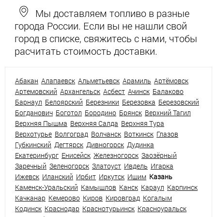
Мы доставляем топливо в разные
города России. Если вы не нашли свой
город в списке, свяжитесь с нами, чтобы
расчитать стоимость доставки.
Абакан
Алапаевск
Альметьевск
Арамиль
Артёмовск
Артемовский
Архангельск
Асбест
Ачинск
Балаково
Барнаул
Белоярский
Березники
Березовка
Березовский
Богданович
Боготол
Бородино
Брянск
Верхний Тагил
Верхняя Пышма
Верхняя Салда
Верхняя Тура
Верхотурье
Волгоград
Волчанск
Воткинск
Глазов
Губкинский
Дегтярск
Дивногорск
Дудинка
Екатеринбург
Енисейск
Железногорск
Заозёрный
Заречный
Зеленогорск
Златоуст
Ивдель
Игарка
Ижевск
Иланский
Ирбит
Иркутск
Ишим
Казань
Каменск-Уральский
Камышлов
Канск
Караул
Карпинск
Качканар
Кемерово
Киров
Кировград
Когалым
Кодинск
Краснодар
Краснотурьинск
Красноуральск