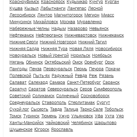
Красноуфимск
Красноярск
Кудымкар
Кунгур
Курган
Кушва
Кызыл
Лабытнанги
Лангепас
Лесной
Лесосибирск
Лянтор
Магнитогорск
Мегион
Миасс
Минусинск
Михайловск
Москва
Муравленко
Набережные Челны
Надым
Назарово
Невьянск
Нефтекамск
Нефтеюганск
Нижневартовск
Нижнекамск
Нижние Серги
Нижний Новгород
Нижний Тагил
Нижняя Салда
Нижняя Тура
Новая Ляля
Новосибирск
Новоуральск
Новый Уренгой
Норильск
Ноябрьск
Нягань
Обнинск
Октябрьский
Омск
Оренбург
Орск
Пангоды
Пенза
Первоуральск
Пермь
Печора
Покачи
Полевской
Пыть-ях
Радужный
Ревда
Реж
Рязань
Салават
Салехард
Самара
Санкт-Петербург
Саранск
Сарапул
Саратов
Североуральск
Серов
Симферополь
Советский
Соликамск
Солнечный
Сосновоборск
Среднеуральск
Ставрополь
Стерлитамак
Сургут
Сухой лог
Сысерть
Тавда
Талица
Тарко-Сале
Тобольск
Томск
Туринск
Тюмень
Ужур
Ульяновск
Уфа
Ухта
Уяр
Ханты-Мансийск
Чайковский
Челябинск
Шарыпово
Шушенское
Югорск
Ярославль