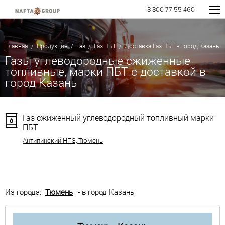
8 800 77 55 460
Главная
/
Продукция
/
Газ
/
Газ ПБТ
/ Доставка Газ ПБТ в город Казань
Газы углеводородные сжиженные
топливные, марки ПБТ с доставкой в
город Казань
Газ сжиженный углеводородный топливный марки
ПБТ
Антипинский НПЗ, Тюмень
Из города:
Тюмень
- в город Казань