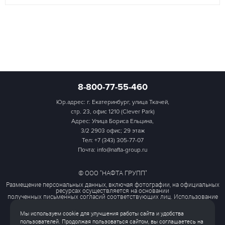
8-800-77-55-460
Юр.адрес: г. Екатеринбург, улица Ткачей,
стр. 23, офис 1210 (Clever Park)
Адрес: Улица Бориса Ельцина,
3/2 2903 офис; 29 этаж
Тел:
+7 (343) 305-77-07
Почта: info@nafta-group.ru
© ООО "НАФТА ГРУПП"
Размещение персональных данных, включая фотографии, на официальных
ресурсах осуществляется на основании
полученных письменных согласий соответствующих лиц. Использование
этих материалов третьими лицами
ограничено и допускается только с разрешения правообладателя.
Мы используем cookie для улучшения работы сайта и удобства
Политика обработки персональных данных
пользователей. Продолжая пользоваться сайтом, вы соглашаетесь на