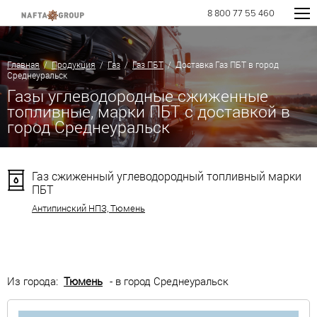
8 800 77 55 460
Главная
/
Продукция
/
Газ
/
Газ ПБТ
/ Доставка Газ ПБТ в город
Среднеуральск
Газы углеводородные сжиженные
топливные, марки ПБТ с доставкой в
город Среднеуральск
Газ сжиженный углеводородный топливный марки
ПБТ
Антипинский НПЗ, Тюмень
Из города:
Тюмень
- в город Среднеуральск