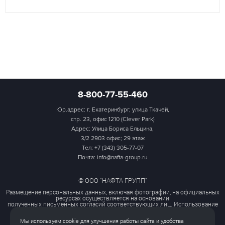
8-800-77-55-460
Юр.адрес: г. Екатеринбург, улица Ткачей,
стр. 23, офис 1210 (Clever Park)
Адрес: Улица Бориса Ельцина,
3/2 2903 офис; 29 этаж
Тел:
+7 (343) 305-77-07
Почта: info@nafta-group.ru
© ООО "НАФТА ГРУПП"
Размещение персональных данных, включая фотографии, на официальных
ресурсах осуществляется на основании
полученных письменных согласий соответствующих лиц. Использование
этих материалов третьими лицами
ограничено и допускается только с разрешения правообладателя.
Мы используем cookie для улучшения работы сайта и удобства