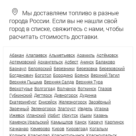
Мы доставляем топливо в разные
города России. Если вы не нашли свой
город в списке, свяжитесь с нами, чтобы
расчитать стоимость доставки.
Абакан
Алапаевск
Альметьевск
Арамиль
Артёмовск
Артемовский
Архангельск
Асбест
Ачинск
Балаково
Барнаул
Белоярский
Березники
Березовка
Березовский
Богданович
Боготол
Бородино
Брянск
Верхний Тагил
Верхняя Пышма
Верхняя Салда
Верхняя Тура
Верхотурье
Волгоград
Волчанск
Воткинск
Глазов
Губкинский
Дегтярск
Дивногорск
Дудинка
Екатеринбург
Енисейск
Железногорск
Заозёрный
Заречный
Зеленогорск
Златоуст
Ивдель
Игарка
Ижевск
Иланский
Ирбит
Иркутск
Ишим
Казань
Каменск-Уральский
Камышлов
Канск
Караул
Карпинск
Качканар
Кемерово
Киров
Кировград
Когалым
Кодинск
Краснодар
Краснотурьинск
Красноуральск