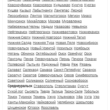
Красноуфимск
Красноярск
Кудымкар
Кунгур
Курган
Кушва
Кызыл
Лабытнанги
Лангепас
Лесной
Лесосибирск
Лянтор
Магнитогорск
Мегион
Миасс
Минусинск
Михайловск
Москва
Муравленко
Набережные Челны
Надым
Назарово
Невьянск
Нефтекамск
Нефтеюганск
Нижневартовск
Нижнекамск
Нижние Серги
Нижний Новгород
Нижний Тагил
Нижняя Салда
Нижняя Тура
Новая Ляля
Новосибирск
Новоуральск
Новый Уренгой
Норильск
Ноябрьск
Нягань
Обнинск
Октябрьский
Омск
Оренбург
Орск
Пангоды
Пенза
Первоуральск
Пермь
Печора
Покачи
Полевской
Пыть-ях
Радужный
Ревда
Реж
Рязань
Салават
Салехард
Самара
Санкт-Петербург
Саранск
Сарапул
Саратов
Североуральск
Серов
Симферополь
Советский
Соликамск
Солнечный
Сосновоборск
Среднеуральск
Ставрополь
Стерлитамак
Сургут
Сухой лог
Сысерть
Тавда
Талица
Тарко-Сале
Тобольск
Томск
Туринск
Тюмень
Ужур
Ульяновск
Уфа
Ухта
Уяр
Ханты-Мансийск
Чайковский
Челябинск
Шарыпово
Шушенское
Югорск
Ярославль