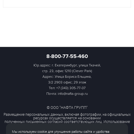
8-800-77-55-460
Юр.адрес: г. Екатеринбург, улица Ткачей,
стр. 23, офис 1210 (Clever Park)
Адрес: Улица Бориса Ельцина,
3/2 2903 офис; 29 этаж
Тел:
+7 (343) 305-77-07
Почта: info@nafta-group.ru
© ООО "НАФТА ГРУПП"
Размещение персональных данных, включая фотографии, на официальных
ресурсах осуществляется на основании
полученных письменных согласий соответствующих лиц. Использование
этих материалов третьими лицами
ограничено и допускается только с разрешения правообладателя.
Мы используем cookie для улучшения работы сайта и удобства