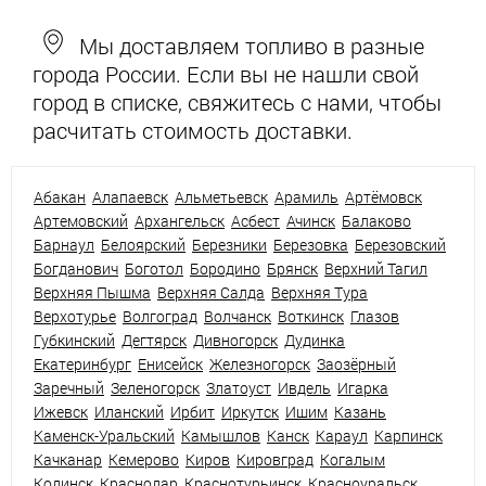
Мы доставляем топливо в разные
города России. Если вы не нашли свой
город в списке, свяжитесь с нами, чтобы
расчитать стоимость доставки.
Абакан
Алапаевск
Альметьевск
Арамиль
Артёмовск
Артемовский
Архангельск
Асбест
Ачинск
Балаково
Барнаул
Белоярский
Березники
Березовка
Березовский
Богданович
Боготол
Бородино
Брянск
Верхний Тагил
Верхняя Пышма
Верхняя Салда
Верхняя Тура
Верхотурье
Волгоград
Волчанск
Воткинск
Глазов
Губкинский
Дегтярск
Дивногорск
Дудинка
Екатеринбург
Енисейск
Железногорск
Заозёрный
Заречный
Зеленогорск
Златоуст
Ивдель
Игарка
Ижевск
Иланский
Ирбит
Иркутск
Ишим
Казань
Каменск-Уральский
Камышлов
Канск
Караул
Карпинск
Качканар
Кемерово
Киров
Кировград
Когалым
Кодинск
Краснодар
Краснотурьинск
Красноуральск