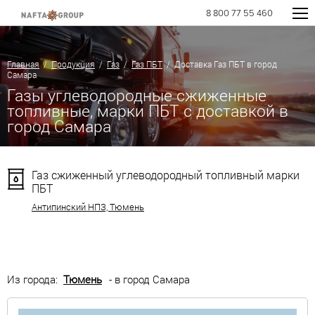
8 800 77 55 460
Главная
/
Продукция
/
Газ
/
Газ ПБТ
/ Доставка Газ ПБТ в город
Самара
Газы углеводородные сжиженные
топливные, марки ПБТ с доставкой в
город Самара
Газ сжиженный углеводородный топливный марки
ПБТ
Антипинский НПЗ, Тюмень
Из города:
Тюмень
- в город Самара