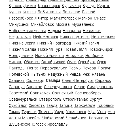
Красноуфимск
Красноярск
Кудымкар
Кунгур
Курган
Кушва
Кызыл
Лабытнанги
Лангепас
Лесной
Лесосибирск
Лянтор
Магнитогорск
Мегион
Миасс
Минусинск
Михайловск
Москва
Муравленко
Набережные Челны
Надым
Назарово
Невьянск
Нефтекамск
Нефтеюганск
Нижневартовск
Нижнекамск
Нижние Серги
Нижний Новгород
Нижний Тагил
Нижняя Салда
Нижняя Тура
Новая Ляля
Новосибирск
Новоуральск
Новый Уренгой
Норильск
Ноябрьск
Нягань
Обнинск
Октябрьский
Омск
Оренбург
Орск
Пангоды
Пенза
Первоуральск
Пермь
Печора
Покачи
Полевской
Пыть-ях
Радужный
Ревда
Реж
Рязань
Салават
Салехард
Самара
Санкт-Петербург
Саранск
Сарапул
Саратов
Североуральск
Серов
Симферополь
Советский
Соликамск
Солнечный
Сосновоборск
Среднеуральск
Ставрополь
Стерлитамак
Сургут
Сухой лог
Сысерть
Тавда
Талица
Тарко-Сале
Тобольск
Томск
Туринск
Тюмень
Ужур
Ульяновск
Уфа
Ухта
Уяр
Ханты-Мансийск
Чайковский
Челябинск
Шарыпово
Шушенское
Югорск
Ярославль