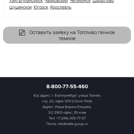
Ханты-Мансийск
Чайковский
Челябинск
Шарыпово
Шушенское
Югорск
Ярославль
Оставить заявку на Топливо печное
темное
8-800-77-55-460
Юр.адрес: г. Екатеринбург, улица Ткачей,
стр. 23, офис 1210 (Clever Park)
Адрес: Улица Бориса Ельцина,
3/2 2903 офис; 29 этаж
Тел:
+7 (343) 305-77-07
Почта: info@nafta-group.ru