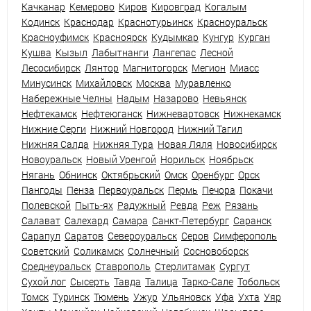
Качканар
Кемерово
Киров
Кировград
Когалым
Кодинск
Краснодар
Краснотурьинск
Красноуральск
Красноуфимск
Красноярск
Кудымкар
Кунгур
Курган
Кушва
Кызыл
Лабытнанги
Лангепас
Лесной
Лесосибирск
Лянтор
Магнитогорск
Мегион
Миасс
Минусинск
Михайловск
Москва
Муравленко
Набережные Челны
Надым
Назарово
Невьянск
Нефтекамск
Нефтеюганск
Нижневартовск
Нижнекамск
Нижние Серги
Нижний Новгород
Нижний Тагил
Нижняя Салда
Нижняя Тура
Новая Ляля
Новосибирск
Новоуральск
Новый Уренгой
Норильск
Ноябрьск
Нягань
Обнинск
Октябрьский
Омск
Оренбург
Орск
Пангоды
Пенза
Первоуральск
Пермь
Печора
Покачи
Полевской
Пыть-ях
Радужный
Ревда
Реж
Рязань
Салават
Салехард
Самара
Санкт-Петербург
Саранск
Сарапул
Саратов
Североуральск
Серов
Симферополь
Советский
Соликамск
Солнечный
Сосновоборск
Среднеуральск
Ставрополь
Стерлитамак
Сургут
Сухой лог
Сысерть
Тавда
Талица
Тарко-Сале
Тобольск
Томск
Туринск
Тюмень
Ужур
Ульяновск
Уфа
Ухта
Уяр