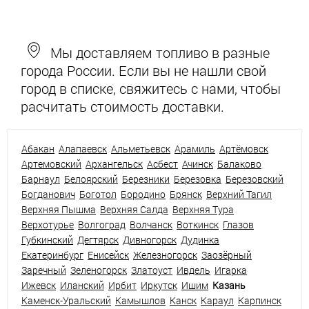
Мы доставляем топливо в разные
города России. Если вы не нашли свой
город в списке, свяжитесь с нами, чтобы
расчитать стоимость доставки.
Абакан
Алапаевск
Альметьевск
Арамиль
Артёмовск
Артемовский
Архангельск
Асбест
Ачинск
Балаково
Барнаул
Белоярский
Березники
Березовка
Березовский
Богданович
Боготол
Бородино
Брянск
Верхний Тагил
Верхняя Пышма
Верхняя Салда
Верхняя Тура
Верхотурье
Волгоград
Волчанск
Воткинск
Глазов
Губкинский
Дегтярск
Дивногорск
Дудинка
Екатеринбург
Енисейск
Железногорск
Заозёрный
Заречный
Зеленогорск
Златоуст
Ивдель
Игарка
Ижевск
Иланский
Ирбит
Иркутск
Ишим
Казань
Каменск-Уральский
Камышлов
Канск
Караул
Карпинск