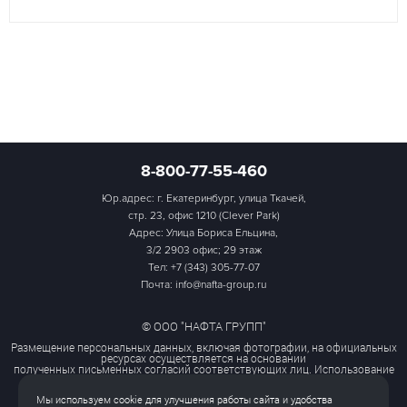
8-800-77-55-460
Юр.адрес: г. Екатеринбург, улица Ткачей,
стр. 23, офис 1210 (Clever Park)
Адрес: Улица Бориса Ельцина,
3/2 2903 офис; 29 этаж
Тел:
+7 (343) 305-77-07
Почта: info@nafta-group.ru
© ООО "НАФТА ГРУПП"
Размещение персональных данных, включая фотографии, на официальных
ресурсах осуществляется на основании
полученных письменных согласий соответствующих лиц. Использование
этих материалов третьими лицами
ограничено и допускается только с разрешения правообладателя.
Мы используем cookie для улучшения работы сайта и удобства