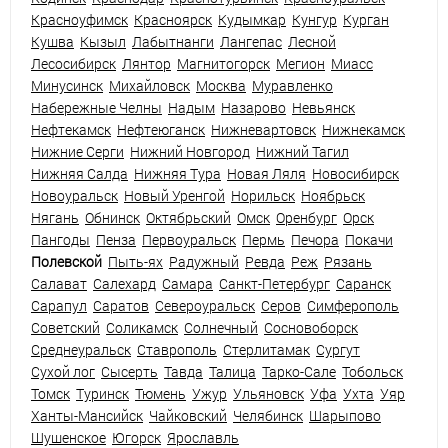
Красноуфимск
Красноярск
Кудымкар
Кунгур
Курган
Кушва
Кызыл
Лабытнанги
Лангепас
Лесной
Лесосибирск
Лянтор
Магнитогорск
Мегион
Миасс
Минусинск
Михайловск
Москва
Муравленко
Набережные Челны
Надым
Назарово
Невьянск
Нефтекамск
Нефтеюганск
Нижневартовск
Нижнекамск
Нижние Серги
Нижний Новгород
Нижний Тагил
Нижняя Салда
Нижняя Тура
Новая Ляля
Новосибирск
Новоуральск
Новый Уренгой
Норильск
Ноябрьск
Нягань
Обнинск
Октябрьский
Омск
Оренбург
Орск
Пангоды
Пенза
Первоуральск
Пермь
Печора
Покачи
Полевской
Пыть-ях
Радужный
Ревда
Реж
Рязань
Салават
Салехард
Самара
Санкт-Петербург
Саранск
Сарапул
Саратов
Североуральск
Серов
Симферополь
Советский
Соликамск
Солнечный
Сосновоборск
Среднеуральск
Ставрополь
Стерлитамак
Сургут
Сухой лог
Сысерть
Тавда
Талица
Тарко-Сале
Тобольск
Томск
Туринск
Тюмень
Ужур
Ульяновск
Уфа
Ухта
Уяр
Ханты-Мансийск
Чайковский
Челябинск
Шарыпово
Шушенское
Югорск
Ярославль