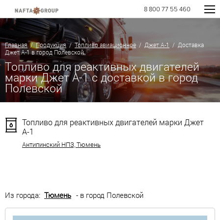
8 800 77 55 460
Главная
/
Продукция
/
Топливо авиационное
/
Джет А-1
/ Доставка
Джет А-1 в город Полевской
Топливо для реактивных двигателей
марки Джет А-1 с доставкой в город
Полевской
Топливо для реактивных двигателей марки Джет
А-1
Антипинский НПЗ, Тюмень
Из города:
Тюмень
- в город Полевской