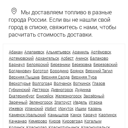
Мы доставляем топливо в разные
города России. Если вы не нашли свой
город в списке, свяжитесь с нами, чтобы
расчитать стоимость доставки.
Абакан
Алапаевск
Альметьевск
Арамиль
Артёмовск
Артемовский
Архангельск
Асбест
Ачинск
Балаково
Барнаул
Белоярский
Березники
Березовка
Березовский
Богданович
Боготол
Бородино
Брянск
Верхний Тагил
Верхняя Пышма
Верхняя Салда
Верхняя Тура
Верхотурье
Волгоград
Волчанск
Воткинск
Глазов
Губкинский
Дегтярск
Дивногорск
Дудинка
Екатеринбург
Енисейск
Железногорск
Заозёрный
Заречный
Зеленогорск
Златоуст
Ивдель
Игарка
Ижевск
Иланский
Ирбит
Иркутск
Ишим
Казань
Каменск-Уральский
Камышлов
Канск
Караул
Карпинск
Качканар
Кемерово
Киров
Кировград
Когалым
Кодинск
Краснодар
Краснотурьинск
Красноуральск