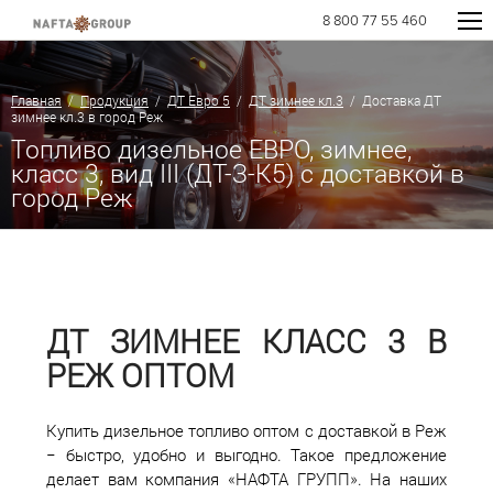
8 800 77 55 460
Главная
/
Продукция
/
ДТ Евро 5
/
ДТ зимнее кл.3
/ Доставка ДТ
зимнее кл.3 в город Реж
Топливо дизельное ЕВРО, зимнее,
класс 3, вид III (ДТ-З-К5) с доставкой в
город Реж
ДТ ЗИМНЕЕ КЛАСС 3 В
РЕЖ ОПТОМ
Купить дизельное топливо оптом с доставкой в Реж
− быстро, удобно и выгодно. Такое предложение
делает вам компания «НАФТА ГРУПП». На наших