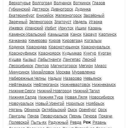
Верхотурье
Волгоград
Волчанск
Воткинск
Глазов
Губкинский
Дегтярск
Дивногорск
Дудинка
Екатеринбург
Енисейск
Железногорск
Заозёрный
Заречный
Зеленогорск
Златоуст
Ивдель
Игарка
Ижевск
Иланский
Ирбит
Иркутск
Ишим
Казань
Каменск-Уральский
Камышлов
Канск
Караул
Карпинск
Качканар
Кемерово
Киров
Кировград
Когалым
Кодинск
Краснодар
Краснотурьинск
Красноуральск
Красноуфимск
Красноярск
Кудымкар
Кунгур
Курган
Кушва
Кызыл
Лабытнанги
Лангепас
Лесной
Лесосибирск
Лянтор
Магнитогорск
Мегион
Миасс
Минусинск
Михайловск
Москва
Муравленко
Набережные Челны
Надым
Назарово
Невьянск
Нефтекамск
Нефтеюганск
Нижневартовск
Нижнекамск
Нижние Серги
Нижний Новгород
Нижний Тагил
Нижняя Салда
Нижняя Тура
Новая Ляля
Новосибирск
Новоуральск
Новый Уренгой
Норильск
Ноябрьск
Нягань
Обнинск
Октябрьский
Омск
Оренбург
Орск
Пангоды
Пенза
Первоуральск
Пермь
Печора
Покачи
Полевской
Пыть-ях
Радужный
Ревда
Реж
Рязань