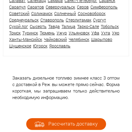
Салават
Салехард
Самара
Санкт-Петербург
Саранск
Сарапул
Саратов
Североуральск
Серов
Симферополь
Советский
Соликамск
Солнечный
Сосновоборск
Среднеуральск
Ставрополь
Стерлитамак
Сургут
Сухой лог
Сысерть
Тавда
Талица
Тарко-Сале
Тобольск
Томск
Туринск
Тюмень
Ужур
Ульяновск
Уфа
Ухта
Уяр
Ханты-Мансийск
Чайковский
Челябинск
Шарыпово
Шушенское
Югорск
Ярославль
Заказать дизельное топливо зимнее класс 3 оптом
с доставкой в Реж вы можете прямо сейчас. Форма
короткая, мы запрашиваем только действительно
необходимую информацию.
Рассчитать доставку