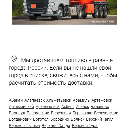
Мы доставляем топливо в разные
города России. Если вы не нашли свой
город в списке, свяжитесь с нами, чтобы
расчитать стоимость доставки.
Абакан
Алапаевск
Альметьевск
Арамиль
Артёмовск
Артемовский
Архангельск
Асбест
Ачинск
Балаково
Барнаул
Белоярский
Березники
Березовка
Березовский
Богданович
Боготол
Бородино
Брянск
Верхний Тагил
Верхняя Пышма
Верхняя Салда
Верхняя Тура