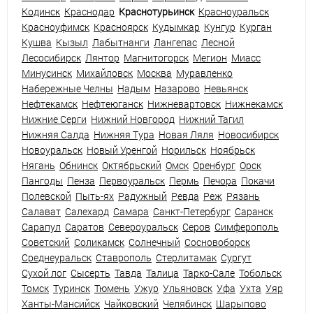
Кодинск
Краснодар
Краснотурьинск
Красноуральск
Красноуфимск
Красноярск
Кудымкар
Кунгур
Курган
Кушва
Кызыл
Лабытнанги
Лангепас
Лесной
Лесосибирск
Лянтор
Магнитогорск
Мегион
Миасс
Минусинск
Михайловск
Москва
Муравленко
Набережные Челны
Надым
Назарово
Невьянск
Нефтекамск
Нефтеюганск
Нижневартовск
Нижнекамск
Нижние Серги
Нижний Новгород
Нижний Тагил
Нижняя Салда
Нижняя Тура
Новая Ляля
Новосибирск
Новоуральск
Новый Уренгой
Норильск
Ноябрьск
Нягань
Обнинск
Октябрьский
Омск
Оренбург
Орск
Пангоды
Пенза
Первоуральск
Пермь
Печора
Покачи
Полевской
Пыть-ях
Радужный
Ревда
Реж
Рязань
Салават
Салехард
Самара
Санкт-Петербург
Саранск
Сарапул
Саратов
Североуральск
Серов
Симферополь
Советский
Соликамск
Солнечный
Сосновоборск
Среднеуральск
Ставрополь
Стерлитамак
Сургут
Сухой лог
Сысерть
Тавда
Талица
Тарко-Сале
Тобольск
Томск
Туринск
Тюмень
Ужур
Ульяновск
Уфа
Ухта
Уяр
Ханты-Мансийск
Чайковский
Челябинск
Шарыпово