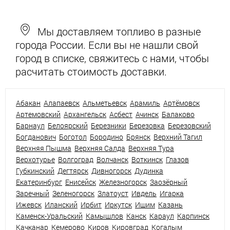
Мы доставляем топливо в разные
города России. Если вы не нашли свой
город в списке, свяжитесь с нами, чтобы
расчитать стоимость доставки.
Абакан
Алапаевск
Альметьевск
Арамиль
Артёмовск
Артемовский
Архангельск
Асбест
Ачинск
Балаково
Барнаул
Белоярский
Березники
Березовка
Березовский
Богданович
Боготол
Бородино
Брянск
Верхний Тагил
Верхняя Пышма
Верхняя Салда
Верхняя Тура
Верхотурье
Волгоград
Волчанск
Воткинск
Глазов
Губкинский
Дегтярск
Дивногорск
Дудинка
Екатеринбург
Енисейск
Железногорск
Заозёрный
Заречный
Зеленогорск
Златоуст
Ивдель
Игарка
Ижевск
Иланский
Ирбит
Иркутск
Ишим
Казань
Каменск-Уральский
Камышлов
Канск
Караул
Карпинск
Качканар
Кемерово
Киров
Кировград
Когалым