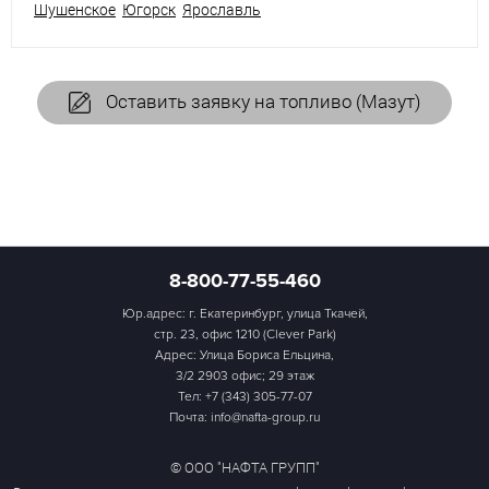
Шушенское
Югорск
Ярославль
Оставить заявку на топливо (Мазут)
8-800-77-55-460
Юр.адрес: г. Екатеринбург, улица Ткачей,
стр. 23, офис 1210 (Clever Park)
Адрес: Улица Бориса Ельцина,
3/2 2903 офис; 29 этаж
Тел:
+7 (343) 305-77-07
Почта: info@nafta-group.ru
© ООО "НАФТА ГРУПП"