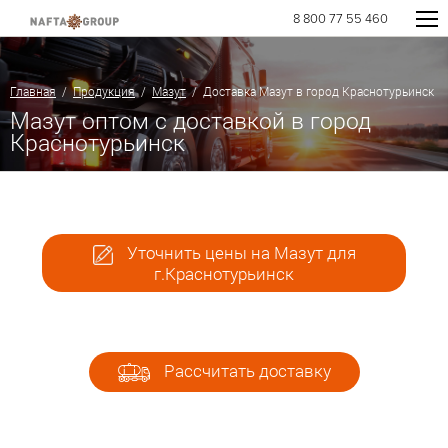
8 800 77 55 460
Главная
/
Продукция
/
Мазут
/ Доставка Мазут в город Краснотурьинск
Мазут оптом с доставкой в город
Краснотурьинск
Уточнить цены на Мазут для
г.Краснотурьинск
Рассчитать доставку