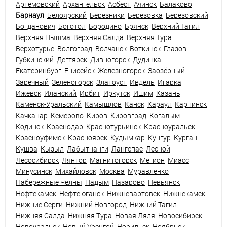
Артемовский
Архангельск
Асбест
Ачинск
Балаково
Барнаул
Белоярский
Березники
Березовка
Березовский
Богданович
Боготол
Бородино
Брянск
Верхний Тагил
Верхняя Пышма
Верхняя Салда
Верхняя Тура
Верхотурье
Волгоград
Волчанск
Воткинск
Глазов
Губкинский
Дегтярск
Дивногорск
Дудинка
Екатеринбург
Енисейск
Железногорск
Заозёрный
Заречный
Зеленогорск
Златоуст
Ивдель
Игарка
Ижевск
Иланский
Ирбит
Иркутск
Ишим
Казань
Каменск-Уральский
Камышлов
Канск
Караул
Карпинск
Качканар
Кемерово
Киров
Кировград
Когалым
Кодинск
Краснодар
Краснотурьинск
Красноуральск
Красноуфимск
Красноярск
Кудымкар
Кунгур
Курган
Кушва
Кызыл
Лабытнанги
Лангепас
Лесной
Лесосибирск
Лянтор
Магнитогорск
Мегион
Миасс
Минусинск
Михайловск
Москва
Муравленко
Набережные Челны
Надым
Назарово
Невьянск
Нефтекамск
Нефтеюганск
Нижневартовск
Нижнекамск
Нижние Серги
Нижний Новгород
Нижний Тагил
Нижняя Салда
Нижняя Тура
Новая Ляля
Новосибирск
Новоуральск
Новый Уренгой
Норильск
Ноябрьск