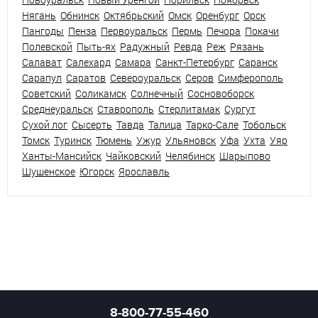
Нягань
Обнинск
Октябрьский
Омск
Оренбург
Орск
Пангоды
Пенза
Первоуральск
Пермь
Печора
Покачи
Полевской
Пыть-ях
Радужный
Ревда
Реж
Рязань
Салават
Салехард
Самара
Санкт-Петербург
Саранск
Сарапул
Саратов
Североуральск
Серов
Симферополь
Советский
Соликамск
Солнечный
Сосновоборск
Среднеуральск
Ставрополь
Стерлитамак
Сургут
Сухой лог
Сысерть
Тавда
Талица
Тарко-Сале
Тобольск
Томск
Туринск
Тюмень
Ужур
Ульяновск
Уфа
Ухта
Уяр
Ханты-Мансийск
Чайковский
Челябинск
Шарыпово
Шушенское
Югорск
Ярославль
8-800-77-55-460