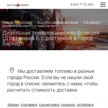
8 800 77 55 460
Главная
/
Продукция
/
Дистиллят газовый конденсат
/
ДТф марка Б
/
Доставка ДТф марка Б в город Барнаул
Дизельная технологическая фракция
(ДТф) марка Б с доставкой в город
Барнаул
Мы доставляем топливо в разные
города России. Если вы не нашли свой
город в списке, свяжитесь с нами, чтобы
расчитать стоимость доставки.
Абакан
Алапаевск
Альметьевск
Арамиль
Артёмовск