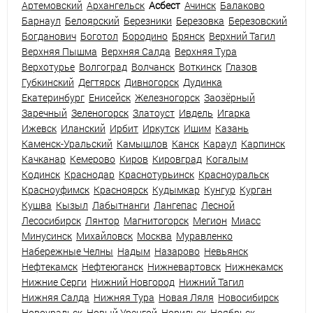
Артемовский
Архангельск
Асбест
Ачинск
Балаково
Барнаул
Белоярский
Березники
Березовка
Березовский
Богданович
Боготол
Бородино
Брянск
Верхний Тагил
Верхняя Пышма
Верхняя Салда
Верхняя Тура
Верхотурье
Волгоград
Волчанск
Воткинск
Глазов
Губкинский
Дегтярск
Дивногорск
Дудинка
Екатеринбург
Енисейск
Железногорск
Заозёрный
Заречный
Зеленогорск
Златоуст
Ивдель
Игарка
Ижевск
Иланский
Ирбит
Иркутск
Ишим
Казань
Каменск-Уральский
Камышлов
Канск
Караул
Карпинск
Качканар
Кемерово
Киров
Кировград
Когалым
Кодинск
Краснодар
Краснотурьинск
Красноуральск
Красноуфимск
Красноярск
Кудымкар
Кунгур
Курган
Кушва
Кызыл
Лабытнанги
Лангепас
Лесной
Лесосибирск
Лянтор
Магнитогорск
Мегион
Миасс
Минусинск
Михайловск
Москва
Муравленко
Набережные Челны
Надым
Назарово
Невьянск
Нефтекамск
Нефтеюганск
Нижневартовск
Нижнекамск
Нижние Серги
Нижний Новгород
Нижний Тагил
Нижняя Салда
Нижняя Тура
Новая Ляля
Новосибирск
Новоуральск
Новый Уренгой
Норильск
Ноябрьск