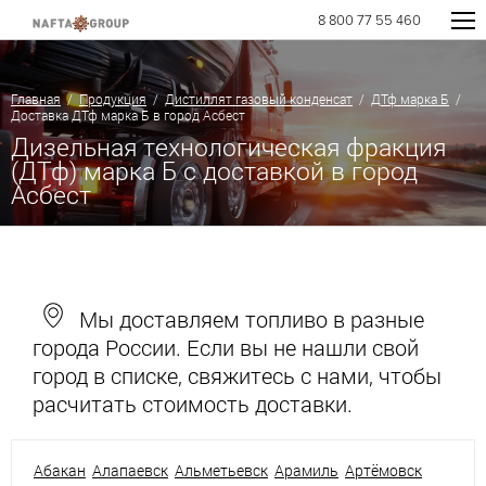
8 800 77 55 460
Главная
/
Продукция
/
Дистиллят газовый конденсат
/
ДТф марка Б
/
Доставка ДТф марка Б в город Асбест
Дизельная технологическая фракция
(ДТф) марка Б с доставкой в город
Асбест
Мы доставляем топливо в разные
города России. Если вы не нашли свой
город в списке, свяжитесь с нами, чтобы
расчитать стоимость доставки.
Абакан
Алапаевск
Альметьевск
Арамиль
Артёмовск