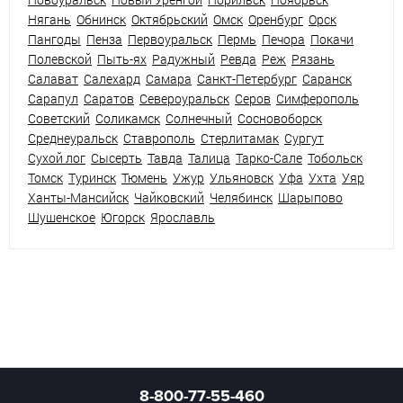
Нягань
Обнинск
Октябрьский
Омск
Оренбург
Орск
Пангоды
Пенза
Первоуральск
Пермь
Печора
Покачи
Полевской
Пыть-ях
Радужный
Ревда
Реж
Рязань
Салават
Салехард
Самара
Санкт-Петербург
Саранск
Сарапул
Саратов
Североуральск
Серов
Симферополь
Советский
Соликамск
Солнечный
Сосновоборск
Среднеуральск
Ставрополь
Стерлитамак
Сургут
Сухой лог
Сысерть
Тавда
Талица
Тарко-Сале
Тобольск
Томск
Туринск
Тюмень
Ужур
Ульяновск
Уфа
Ухта
Уяр
Ханты-Мансийск
Чайковский
Челябинск
Шарыпово
Шушенское
Югорск
Ярославль
8-800-77-55-460