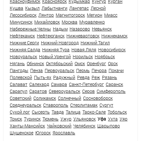
Красноуфимск
Красноярск
Кудымкар
Кунгур
Курган
Кушва
Кызыл
Лабытнанги
Лангепас
Лесной
Лесосибирск
Лянтор
Магнитогорск
Мегион
Миасс
Минусинск
Михайловск
Москва
Муравленко
Набережные Челны
Надым
Назарово
Невьянск
Нефтекамск
Нефтеюганск
Нижневартовск
Нижнекамск
Нижние Серги
Нижний Новгород
Нижний Тагил
Нижняя Салда
Нижняя Тура
Новая Ляля
Новосибирск
Новоуральск
Новый Уренгой
Норильск
Ноябрьск
Нягань
Обнинск
Октябрьский
Омск
Оренбург
Орск
Пангоды
Пенза
Первоуральск
Пермь
Печора
Покачи
Полевской
Пыть-ях
Радужный
Ревда
Реж
Рязань
Салават
Салехард
Самара
Санкт-Петербург
Саранск
Сарапул
Саратов
Североуральск
Серов
Симферополь
Советский
Соликамск
Солнечный
Сосновоборск
Среднеуральск
Ставрополь
Стерлитамак
Сургут
Сухой лог
Сысерть
Тавда
Талица
Тарко-Сале
Тобольск
Томск
Туринск
Тюмень
Ужур
Ульяновск
Уфа
Ухта
Уяр
Ханты-Мансийск
Чайковский
Челябинск
Шарыпово
Шушенское
Югорск
Ярославль