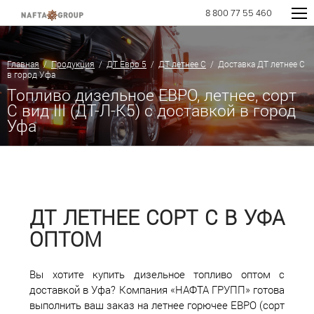
8 800 77 55 460
Главная
/
Продукция
/
ДТ Евро 5
/
ДТ летнее C
/ Доставка ДТ летнее C
в город Уфа
Топливо дизельное ЕВРО, летнее, сорт
С вид III (ДТ-Л-К5) с доставкой в город
Уфа
ДТ ЛЕТНЕЕ СОРТ С В УФА
ОПТОМ
Вы хотите купить дизельное топливо оптом с
доставкой в Уфа? Компания «НАФТА ГРУПП» готова
выполнить ваш заказ на летнее горючее ЕВРО (сорт