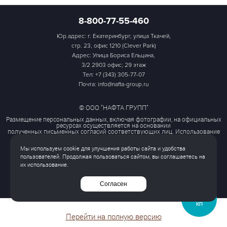
8-800-77-55-460
Юр.адрес: г. Екатеринбург, улица Ткачей,
стр. 23, офис 1210 (Clever Park)
Адрес: Улица Бориса Ельцина,
3/2 2903 офис; 29 этаж
Тел:
+7 (343) 305-77-07
Почта: info@nafta-group.ru
© ООО "НАФТА ГРУПП"
Размещение персональных данных, включая фотографии, на официальных
ресурсах осуществляется на основании
полученных письменных согласий соответствующих лиц. Использование
этих материалов третьими лицами
ограничено и допускается только с разрешения правообладателя.
Мы используем cookie для улучшения работы сайта и удобства
Политика обработки персональных данных
пользователей. Продолжая пользоваться сайтом, вы соглашаетесь на
Согласие на обработку персональных данных
их использование.
Все права защищены
Согласен
ЗАПРОСИТЬ
КП
Перейти на полную версию