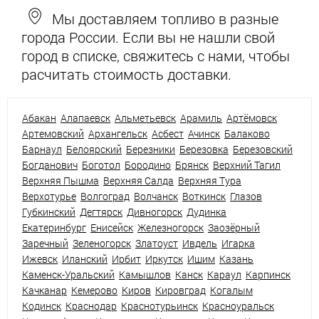
Мы доставляем топливо в разные
города России. Если вы не нашли свой
город в списке, свяжитесь с нами, чтобы
расчитать стоимость доставки.
Абакан
Алапаевск
Альметьевск
Арамиль
Артёмовск
Артемовский
Архангельск
Асбест
Ачинск
Балаково
Барнаул
Белоярский
Березники
Березовка
Березовский
Богданович
Боготол
Бородино
Брянск
Верхний Тагил
Верхняя Пышма
Верхняя Салда
Верхняя Тура
Верхотурье
Волгоград
Волчанск
Воткинск
Глазов
Губкинский
Дегтярск
Дивногорск
Дудинка
Екатеринбург
Енисейск
Железногорск
Заозёрный
Заречный
Зеленогорск
Златоуст
Ивдель
Игарка
Ижевск
Иланский
Ирбит
Иркутск
Ишим
Казань
Каменск-Уральский
Камышлов
Канск
Караул
Карпинск
Качканар
Кемерово
Киров
Кировград
Когалым
Кодинск
Краснодар
Краснотурьинск
Красноуральск