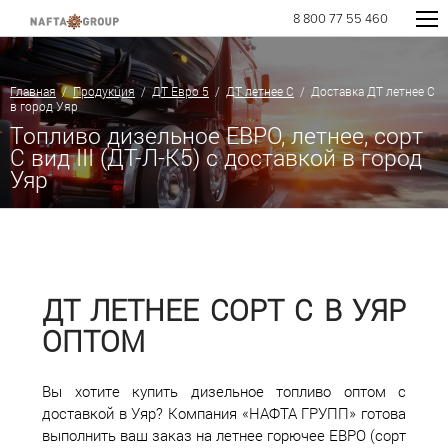
8 800 77 55 460
Главная
/
Продукция
/
ДТ Евро 5
/
ДТ летнее C
/ Доставка ДТ летнее C
в город Уяр
Топливо дизельное ЕВРО, летнее, сорт
С вид III (ДТ-Л-К5) с доставкой в город
Уяр
ДТ ЛЕТНЕЕ СОРТ С В УЯР
ОПТОМ
Вы хотите купить дизельное топливо оптом с
доставкой в Уяр? Компания «НАФТА ГРУПП» готова
выполнить ваш заказ на летнее горючее ЕВРО (сорт