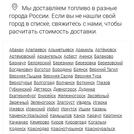
Мы доставляем топливо в разные
города России. Если вы не нашли свой
город в списке, свяжитесь с нами, чтобы
расчитать стоимость доставки.
Абакан
Алапаевск
Альметьевск
Арамиль
Артёмовск
Артемовский
Архангельск
Асбест
Ачинск
Балаково
Барнаул
Белоярский
Березники
Березовка
Березовский
Богданович
Боготол
Бородино
Брянск
Верхний Тагил
Верхняя Пышма
Верхняя Салда
Верхняя Тура
Верхотурье
Волгоград
Волчанск
Воткинск
Глазов
Губкинский
Дегтярск
Дивногорск
Дудинка
Екатеринбург
Енисейск
Железногорск
Заозёрный
Заречный
Зеленогорск
Златоуст
Ивдель
Игарка
Ижевск
Иланский
Ирбит
Иркутск
Ишим
Казань
Каменск-Уральский
Камышлов
Канск
Караул
Карпинск
Качканар
Кемерово
Киров
Кировград
Когалым
Кодинск
Краснодар
Краснотурьинск
Красноуральск