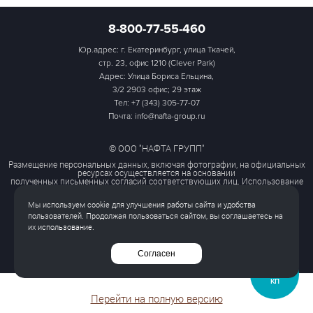
8-800-77-55-460
Юр.адрес: г. Екатеринбург, улица Ткачей,
стр. 23, офис 1210 (Clever Park)
Адрес: Улица Бориса Ельцина,
3/2 2903 офис; 29 этаж
Тел:
+7 (343) 305-77-07
Почта: info@nafta-group.ru
© ООО "НАФТА ГРУПП"
Размещение персональных данных, включая фотографии, на официальных
ресурсах осуществляется на основании
полученных письменных согласий соответствующих лиц. Использование
этих материалов третьими лицами
ограничено и допускается только с разрешения правообладателя.
Мы используем cookie для улучшения работы сайта и удобства
Политика обработки персональных данных
пользователей. Продолжая пользоваться сайтом, вы соглашаетесь на
Согласие на обработку персональных данных
их использование.
Все права защищены
Согласен
ЗАПРОСИТЬ
КП
Перейти на полную версию