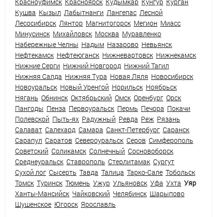
Красноуфимск
Красноярск
Кудымкар
Кунгур
Курган
Кушва
Кызыл
Лабытнанги
Лангепас
Лесной
Лесосибирск
Лянтор
Магнитогорск
Мегион
Миасс
Минусинск
Михайловск
Москва
Муравленко
Набережные Челны
Надым
Назарово
Невьянск
Нефтекамск
Нефтеюганск
Нижневартовск
Нижнекамск
Нижние Серги
Нижний Новгород
Нижний Тагил
Нижняя Салда
Нижняя Тура
Новая Ляля
Новосибирск
Новоуральск
Новый Уренгой
Норильск
Ноябрьск
Нягань
Обнинск
Октябрьский
Омск
Оренбург
Орск
Пангоды
Пенза
Первоуральск
Пермь
Печора
Покачи
Полевской
Пыть-ях
Радужный
Ревда
Реж
Рязань
Салават
Салехард
Самара
Санкт-Петербург
Саранск
Сарапул
Саратов
Североуральск
Серов
Симферополь
Советский
Соликамск
Солнечный
Сосновоборск
Среднеуральск
Ставрополь
Стерлитамак
Сургут
Сухой лог
Сысерть
Тавда
Талица
Тарко-Сале
Тобольск
Томск
Туринск
Тюмень
Ужур
Ульяновск
Уфа
Ухта
Уяр
Ханты-Мансийск
Чайковский
Челябинск
Шарыпово
Шушенское
Югорск
Ярославль