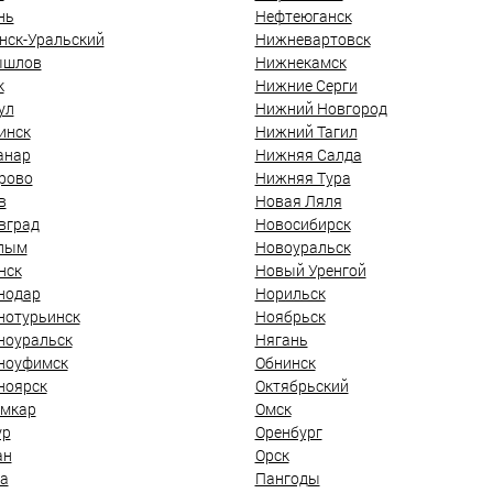
нь
Нефтеюганск
нск-Уральский
Нижневартовск
ышлов
Нижнекамск
к
Нижние Серги
ул
Нижний Новгород
инск
Нижний Тагил
анар
Нижняя Салда
рово
Нижняя Тура
в
Новая Ляля
вград
Новосибирск
лым
Новоуральск
нск
Новый Уренгой
нодар
Норильск
нотурьинск
Ноябрьск
ноуральск
Нягань
ноуфимск
Обнинск
ноярск
Октябрьский
мкар
Омск
ур
Оренбург
ан
Орск
а
Пангоды