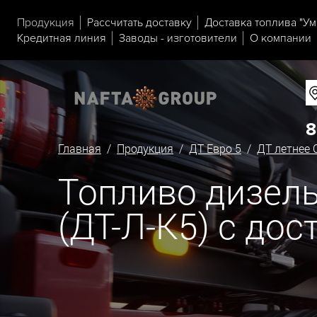
Продукция
Рассчитать доставку
Доставка топлива "Ум
Кредитная линия
Заводы - изготовители
О компании
8
Главная
/
Продукция
/
ДТ Евро 5
/
ДТ летнее 
Топливо дизельн
(ДТ-Л-К5) с дос