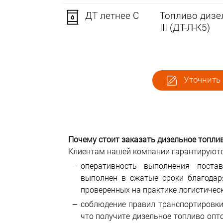
ДТ летнее C
Топливо дизел
III (ДТ-Л-К5)
Уточнить 
Почему стоит заказать дизельное топли
Клиентам нашей компании гарантируютс
оперативность выполнения пост
выполнен в сжатые сроки благода
проверенных на практике логистичес
соблюдение правил транспортировки
что получите дизельное топливо опт