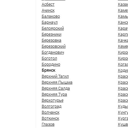
Асбест
Каза
Ачинск
Каме
Балаково
Кам
Барнаул
Канс
Белоярский
Кара
Березники
Карп
Березовка
Качк
Березовский
Кеме
Богданович
Киро
Боготол
Киро
Бородино
Кога
Брянск
Коди
Верхний Тагил
Крас
Верхняя Пышма
Крас
Верхняя Салда
Крас
Верхняя Тура
Крас
Верхотурье
Крас
Волгоград
Куды
Волчанск
Кунг
Воткинск
Кург
Глазов
Кушв