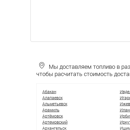
Мы доставляем топливо в разн
чтобы расчитать стоимость доста
Абакан
Ивде
Алапаевск
Игар
Альметьевск
Ижев
Арамиль
Илан
Артёмовск
Ирби
Артемовский
Ирку
Архангельск
Иши