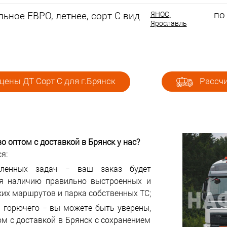
по
ьное ЕВРО, летнее, сорт С вид
ЯНОС,
Ярославль
цены ДТ Сорт С для г.Брянск
Рассчи
во оптом с доставкой в
Брянск у нас?
я:
авленных задач − ваш заказ будет
ря наличию правильно выстроенных и
ких маршрутов и парка собственных ТС;
 горючего − вы можете быть уверены,
ом с доставкой в Брянск с сохранением