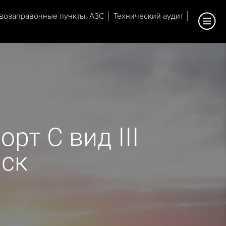
возаправочные пункты, АЗС
Технический аудит
рт С вид III
нск