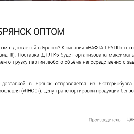
 БРЯНСК ОПТОМ
птом с доставкой в Брянск? Компания «НАФТА ГРУПП» гот
вид III). Поставка ДТ-Л-К5 будет организована максимал
аем отгрузку партии любого объёма непосредственно с за
оставкой в Брянск отправляется из Екатеринбурга (
рославля («ЯНОС»). Цену транспортировки продукции бенз
Цен
Производитель