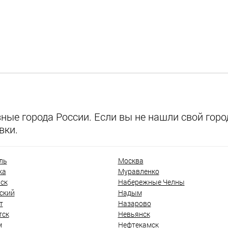
ые города России. Если вы не нашли свой город
вки.
ль
Москва
ка
Муравленко
ск
Набережные Челны
ский
Надым
т
Назарово
тск
Невьянск
м
Нефтекамск