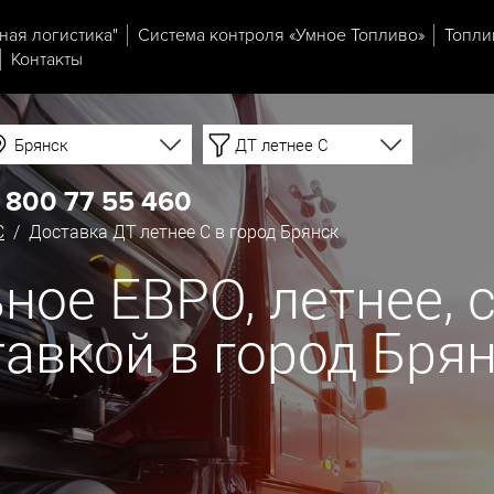
ная логистика"
Система контроля «Умное Топливо»
Топли
Контакты
Брянск
ДТ летнее C
 800 77 55 460
C
/ Доставка ДТ летнее C в город Брянск
ое ЕВРО, летнее, со
тавкой в город Бря