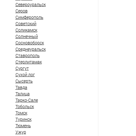
Североуральск
Серов
Симферополь
Советский
Соликамск
Солнечный
Сосновоборск
Среднеуральск
Ставрополь
Стерлитамак
Сургут
Сухой лог
Сысерть
Тавда
Талица
Тарко-Сале
Тобольск
Томск
Туринск
Тюмень
Ужур