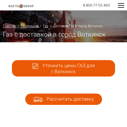
8 800 77 55 460
Главная
/
Продукция
/
Газ
/ Доставка Газ в город Воткинск
Газ с доставкой в город Воткинск
Уточнить цены ГАЗ для
г.Воткинск
Рассчитать доставку