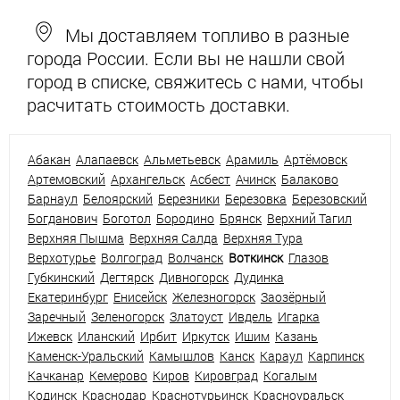
Мы доставляем топливо в разные
города России. Если вы не нашли свой
город в списке, свяжитесь с нами, чтобы
расчитать стоимость доставки.
Абакан
Алапаевск
Альметьевск
Арамиль
Артёмовск
Артемовский
Архангельск
Асбест
Ачинск
Балаково
Барнаул
Белоярский
Березники
Березовка
Березовский
Богданович
Боготол
Бородино
Брянск
Верхний Тагил
Верхняя Пышма
Верхняя Салда
Верхняя Тура
Верхотурье
Волгоград
Волчанск
Воткинск
Глазов
Губкинский
Дегтярск
Дивногорск
Дудинка
Екатеринбург
Енисейск
Железногорск
Заозёрный
Заречный
Зеленогорск
Златоуст
Ивдель
Игарка
Ижевск
Иланский
Ирбит
Иркутск
Ишим
Казань
Каменск-Уральский
Камышлов
Канск
Караул
Карпинск
Качканар
Кемерово
Киров
Кировград
Когалым
Кодинск
Краснодар
Краснотурьинск
Красноуральск