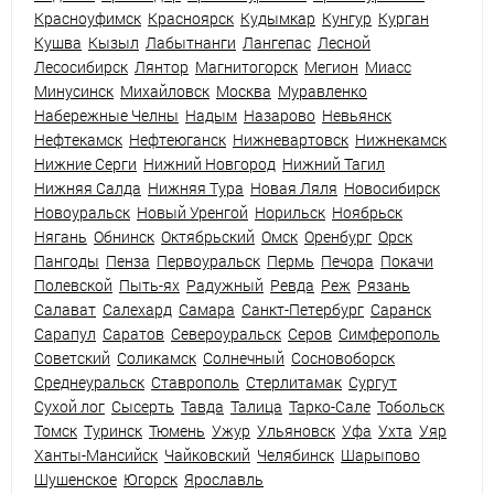
Красноуфимск
Красноярск
Кудымкар
Кунгур
Курган
Кушва
Кызыл
Лабытнанги
Лангепас
Лесной
Лесосибирск
Лянтор
Магнитогорск
Мегион
Миасс
Минусинск
Михайловск
Москва
Муравленко
Набережные Челны
Надым
Назарово
Невьянск
Нефтекамск
Нефтеюганск
Нижневартовск
Нижнекамск
Нижние Серги
Нижний Новгород
Нижний Тагил
Нижняя Салда
Нижняя Тура
Новая Ляля
Новосибирск
Новоуральск
Новый Уренгой
Норильск
Ноябрьск
Нягань
Обнинск
Октябрьский
Омск
Оренбург
Орск
Пангоды
Пенза
Первоуральск
Пермь
Печора
Покачи
Полевской
Пыть-ях
Радужный
Ревда
Реж
Рязань
Салават
Салехард
Самара
Санкт-Петербург
Саранск
Сарапул
Саратов
Североуральск
Серов
Симферополь
Советский
Соликамск
Солнечный
Сосновоборск
Среднеуральск
Ставрополь
Стерлитамак
Сургут
Сухой лог
Сысерть
Тавда
Талица
Тарко-Сале
Тобольск
Томск
Туринск
Тюмень
Ужур
Ульяновск
Уфа
Ухта
Уяр
Ханты-Мансийск
Чайковский
Челябинск
Шарыпово
Шушенское
Югорск
Ярославль