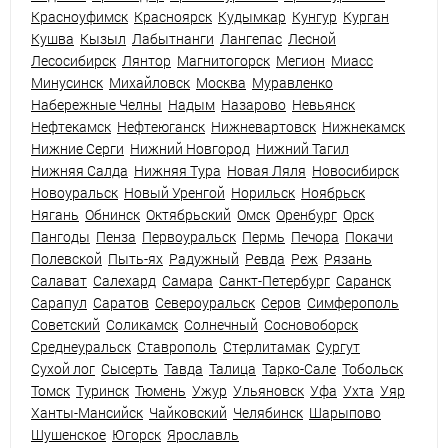
Красноуфимск
Красноярск
Кудымкар
Кунгур
Курган
Кушва
Кызыл
Лабытнанги
Лангепас
Лесной
Лесосибирск
Лянтор
Магнитогорск
Мегион
Миасс
Минусинск
Михайловск
Москва
Муравленко
Набережные Челны
Надым
Назарово
Невьянск
Нефтекамск
Нефтеюганск
Нижневартовск
Нижнекамск
Нижние Серги
Нижний Новгород
Нижний Тагил
Нижняя Салда
Нижняя Тура
Новая Ляля
Новосибирск
Новоуральск
Новый Уренгой
Норильск
Ноябрьск
Нягань
Обнинск
Октябрьский
Омск
Оренбург
Орск
Пангоды
Пенза
Первоуральск
Пермь
Печора
Покачи
Полевской
Пыть-ях
Радужный
Ревда
Реж
Рязань
Салават
Салехард
Самара
Санкт-Петербург
Саранск
Сарапул
Саратов
Североуральск
Серов
Симферополь
Советский
Соликамск
Солнечный
Сосновоборск
Среднеуральск
Ставрополь
Стерлитамак
Сургут
Сухой лог
Сысерть
Тавда
Талица
Тарко-Сале
Тобольск
Томск
Туринск
Тюмень
Ужур
Ульяновск
Уфа
Ухта
Уяр
Ханты-Мансийск
Чайковский
Челябинск
Шарыпово
Шушенское
Югорск
Ярославль