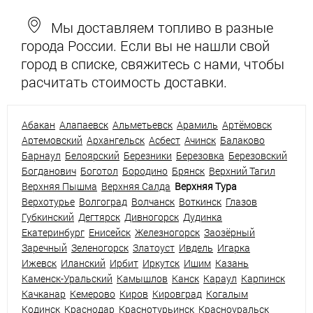
Мы доставляем топливо в разные
города России. Если вы не нашли свой
город в списке, свяжитесь с нами, чтобы
расчитать стоимость доставки.
Абакан
Алапаевск
Альметьевск
Арамиль
Артёмовск
Артемовский
Архангельск
Асбест
Ачинск
Балаково
Барнаул
Белоярский
Березники
Березовка
Березовский
Богданович
Боготол
Бородино
Брянск
Верхний Тагил
Верхняя Пышма
Верхняя Салда
Верхняя Тура
Верхотурье
Волгоград
Волчанск
Воткинск
Глазов
Губкинский
Дегтярск
Дивногорск
Дудинка
Екатеринбург
Енисейск
Железногорск
Заозёрный
Заречный
Зеленогорск
Златоуст
Ивдель
Игарка
Ижевск
Иланский
Ирбит
Иркутск
Ишим
Казань
Каменск-Уральский
Камышлов
Канск
Караул
Карпинск
Качканар
Кемерово
Киров
Кировград
Когалым
Кодинск
Краснодар
Краснотурьинск
Красноуральск