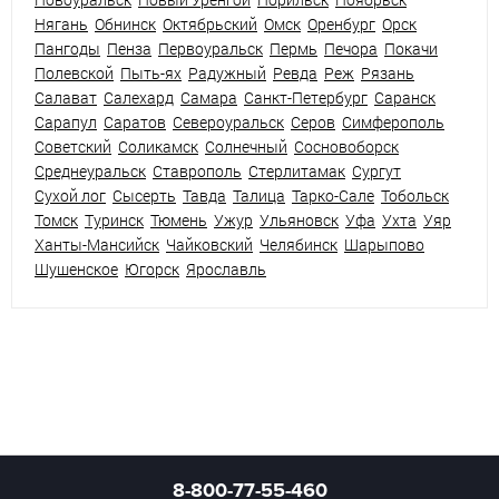
Нягань
Обнинск
Октябрьский
Омск
Оренбург
Орск
Пангоды
Пенза
Первоуральск
Пермь
Печора
Покачи
Полевской
Пыть-ях
Радужный
Ревда
Реж
Рязань
Салават
Салехард
Самара
Санкт-Петербург
Саранск
Сарапул
Саратов
Североуральск
Серов
Симферополь
Советский
Соликамск
Солнечный
Сосновоборск
Среднеуральск
Ставрополь
Стерлитамак
Сургут
Сухой лог
Сысерть
Тавда
Талица
Тарко-Сале
Тобольск
Томск
Туринск
Тюмень
Ужур
Ульяновск
Уфа
Ухта
Уяр
Ханты-Мансийск
Чайковский
Челябинск
Шарыпово
Шушенское
Югорск
Ярославль
8-800-77-55-460