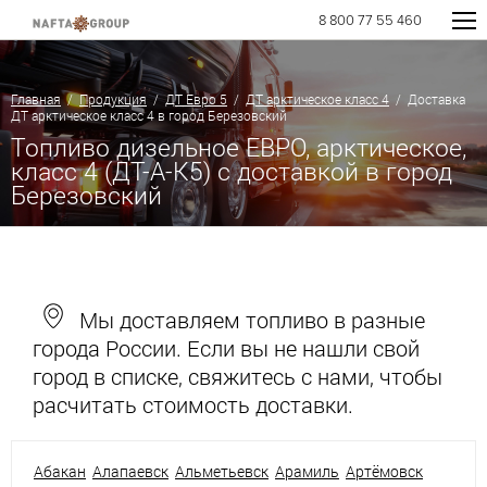
8 800 77 55 460
Главная
/
Продукция
/
ДТ Евро 5
/
ДТ арктическое класс 4
/ Доставка
ДТ арктическое класс 4 в город Березовский
Топливо дизельное ЕВРО, арктическое,
класс 4 (ДТ-А-К5) с доставкой в город
Березовский
Мы доставляем топливо в разные
города России. Если вы не нашли свой
город в списке, свяжитесь с нами, чтобы
расчитать стоимость доставки.
Абакан
Алапаевск
Альметьевск
Арамиль
Артёмовск