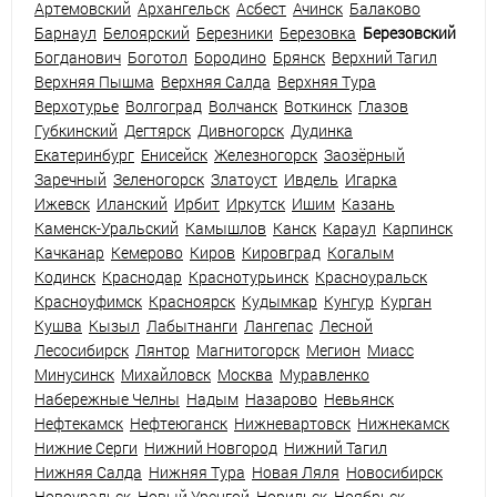
Артемовский
Архангельск
Асбест
Ачинск
Балаково
Барнаул
Белоярский
Березники
Березовка
Березовский
Богданович
Боготол
Бородино
Брянск
Верхний Тагил
Верхняя Пышма
Верхняя Салда
Верхняя Тура
Верхотурье
Волгоград
Волчанск
Воткинск
Глазов
Губкинский
Дегтярск
Дивногорск
Дудинка
Екатеринбург
Енисейск
Железногорск
Заозёрный
Заречный
Зеленогорск
Златоуст
Ивдель
Игарка
Ижевск
Иланский
Ирбит
Иркутск
Ишим
Казань
Каменск-Уральский
Камышлов
Канск
Караул
Карпинск
Качканар
Кемерово
Киров
Кировград
Когалым
Кодинск
Краснодар
Краснотурьинск
Красноуральск
Красноуфимск
Красноярск
Кудымкар
Кунгур
Курган
Кушва
Кызыл
Лабытнанги
Лангепас
Лесной
Лесосибирск
Лянтор
Магнитогорск
Мегион
Миасс
Минусинск
Михайловск
Москва
Муравленко
Набережные Челны
Надым
Назарово
Невьянск
Нефтекамск
Нефтеюганск
Нижневартовск
Нижнекамск
Нижние Серги
Нижний Новгород
Нижний Тагил
Нижняя Салда
Нижняя Тура
Новая Ляля
Новосибирск
Новоуральск
Новый Уренгой
Норильск
Ноябрьск