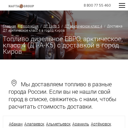
8 800 77 55 460
Главная
/
Продукция
/
ДТ Евро 5
/
ДТ арктическое класс 4
/ Доставка
ДТ арктическое класс 4 в город Киров
Топливо дизельное ЕВРО, арктическое,
класс 4 (ДТ-А-К5) с доставкой в город
Киров
Мы доставляем топливо в разные
города России. Если вы не нашли свой
город в списке, свяжитесь с нами, чтобы
расчитать стоимость доставки.
Абакан
Алапаевск
Альметьевск
Арамиль
Артёмовск