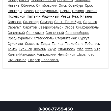
Нягань
Обнинск
Октябрьский
Омск
Оренбург
Орск
Пангоды
Пенза
Первоуральск
Пермь
Печора
Покачи
Полевской
Пыть-ях
Радужный
Ревда
Реж
Рязань
Салават
Салехард
Самара
Санкт-Петербург
Саранск
Сарапул
Саратов
Североуральск
Серов
Симферополь
Советский
Соликамск
Солнечный
Сосновоборск
Среднеуральск
Ставрополь
Стерлитамак
Сургут
Сухой лог
Сысерть
Тавда
Талица
Тарко-Сале
Тобольск
Томск
Туринск
Тюмень
Ужур
Ульяновск
Уфа
Ухта
Уяр
Ханты-Мансийск
Чайковский
Челябинск
Шарыпово
Шушенское
Югорск
Ярославль
8-800-77-55-460