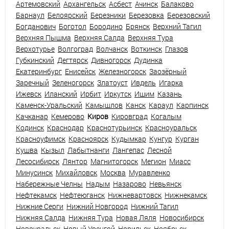
Артемовский
Архангельск
Асбест
Ачинск
Балаково
Барнаул
Белоярский
Березники
Березовка
Березовский
Богданович
Боготол
Бородино
Брянск
Верхний Тагил
Верхняя Пышма
Верхняя Салда
Верхняя Тура
Верхотурье
Волгоград
Волчанск
Воткинск
Глазов
Губкинский
Дегтярск
Дивногорск
Дудинка
Екатеринбург
Енисейск
Железногорск
Заозёрный
Заречный
Зеленогорск
Златоуст
Ивдель
Игарка
Ижевск
Иланский
Ирбит
Иркутск
Ишим
Казань
Каменск-Уральский
Камышлов
Канск
Караул
Карпинск
Качканар
Кемерово
Киров
Кировград
Когалым
Кодинск
Краснодар
Краснотурьинск
Красноуральск
Красноуфимск
Красноярск
Кудымкар
Кунгур
Курган
Кушва
Кызыл
Лабытнанги
Лангепас
Лесной
Лесосибирск
Лянтор
Магнитогорск
Мегион
Миасс
Минусинск
Михайловск
Москва
Муравленко
Набережные Челны
Надым
Назарово
Невьянск
Нефтекамск
Нефтеюганск
Нижневартовск
Нижнекамск
Нижние Серги
Нижний Новгород
Нижний Тагил
Нижняя Салда
Нижняя Тура
Новая Ляля
Новосибирск
Новоуральск
Новый Уренгой
Норильск
Ноябрьск