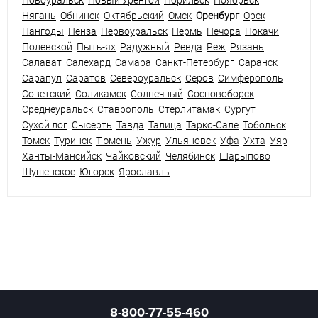
Нягань
Обнинск
Октябрьский
Омск
Оренбург
Орск
Пангоды
Пенза
Первоуральск
Пермь
Печора
Покачи
Полевской
Пыть-ях
Радужный
Ревда
Реж
Рязань
Салават
Салехард
Самара
Санкт-Петербург
Саранск
Сарапул
Саратов
Североуральск
Серов
Симферополь
Советский
Соликамск
Солнечный
Сосновоборск
Среднеуральск
Ставрополь
Стерлитамак
Сургут
Сухой лог
Сысерть
Тавда
Талица
Тарко-Сале
Тобольск
Томск
Туринск
Тюмень
Ужур
Ульяновск
Уфа
Ухта
Уяр
Ханты-Мансийск
Чайковский
Челябинск
Шарыпово
Шушенское
Югорск
Ярославль
8-800-77-55-460