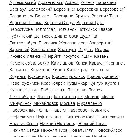
Артемовский
Архангельск
Асбест
Ачинск
Балаково
Барнаул
Белоярский
Березники
Березовка
Березовский
Богданович
Боготол
Бородино
Брянск
Верхний Тагил
Верхняя Пышма
Верхняя Салда
Верхняя Тура
Верхотурье
Волгоград
Волчанск
Воткинск
Глазов
Губкинский
Дегтярск
Дивногорск
Дудинка
Екатеринбург
Енисейск
Железногорск
Заозёрный
Заречный
Зеленогорск
Златоуст
Ивдель
Игарка
Ижевск
Иланский
Ирбит
Иркутск
Ишим
Казань
Каменск-Уральский
Камышлов
Канск
Караул
Карпинск
Качканар
Кемерово
Киров
Кировград
Когалым
Кодинск
Краснодар
Краснотурьинск
Красноуральск
Красноуфимск
Красноярск
Кудымкар
Кунгур
Курган
Кушва
Кызыл
Лабытнанги
Лангепас
Лесной
Лесосибирск
Лянтор
Магнитогорск
Мегион
Миасс
Минусинск
Михайловск
Москва
Муравленко
Набережные Челны
Надым
Назарово
Невьянск
Нефтекамск
Нефтеюганск
Нижневартовск
Нижнекамск
Нижние Серги
Нижний Новгород
Нижний Тагил
Нижняя Салда
Нижняя Тура
Новая Ляля
Новосибирск
Новоуральск
Новый Уренгой
Норильск
Ноябрьск