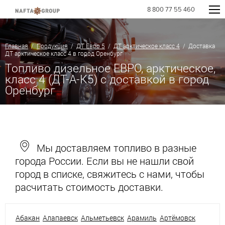
8 800 77 55 460
Главная
/
Продукция
/
ДТ Евро 5
/
ДТ арктическое класс 4
/ Доставка
ДТ арктическое класс 4 в город Оренбург
Топливо дизельное ЕВРО, арктическое,
класс 4 (ДТ-А-К5) с доставкой в город
Оренбург
Мы доставляем топливо в разные
города России. Если вы не нашли свой
город в списке, свяжитесь с нами, чтобы
расчитать стоимость доставки.
Абакан
Алапаевск
Альметьевск
Арамиль
Артёмовск