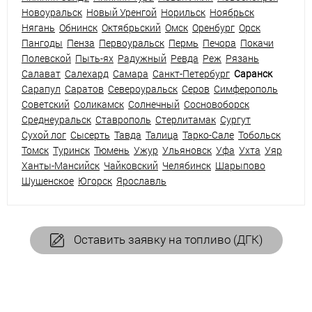
Новоуральск
Новый Уренгой
Норильск
Ноябрьск
Нягань
Обнинск
Октябрьский
Омск
Оренбург
Орск
Пангоды
Пенза
Первоуральск
Пермь
Печора
Покачи
Полевской
Пыть-ях
Радужный
Ревда
Реж
Рязань
Салават
Салехард
Самара
Санкт-Петербург
Саранск
Сарапул
Саратов
Североуральск
Серов
Симферополь
Советский
Соликамск
Солнечный
Сосновоборск
Среднеуральск
Ставрополь
Стерлитамак
Сургут
Сухой лог
Сысерть
Тавда
Талица
Тарко-Сале
Тобольск
Томск
Туринск
Тюмень
Ужур
Ульяновск
Уфа
Ухта
Уяр
Ханты-Мансийск
Чайковский
Челябинск
Шарыпово
Шушенское
Югорск
Ярославль
Оставить заявку на топливо (ДГК)