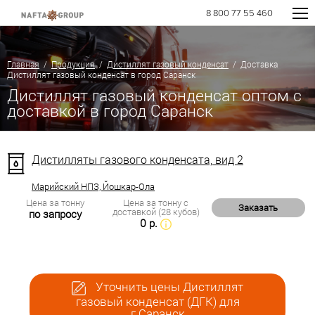
8 800 77 55 460
Главная
/
Продукция
/
Дистиллят газовый конденсат
/ Доставка
Дистиллят газовый конденсат в город Саранск
Дистиллят газовый конденсат оптом с
доставкой в город Саранск
Дистилляты газового конденсата, вид 2
Марийский НПЗ, Йошкар-Ола
Цена за тонну
Цена за тонну с
Заказать
доставкой (28 кубов)
по запросу
0 р.
Уточнить цены Дистиллят
газовый конденсат (ДГК) для
г.Саранск