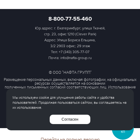
8-800-77-55-460
Юр.адрес: г. Екатеринбург, улица Ткачей,
стр. 23, офис 1210 (Clever Park)
Адрес: Улица Бориса Ельцина,
3/2 2903 офис; 29 этаж
Тел:
+7 (343) 305-77-07
Почта: info@nafta-group.ru
© ООО "НАФТА ГРУПП"
Размещение персональных данных, включая фотографии, на официальных
ресурсах осуществляется на основании
полученных письменных согласий соответствующих лиц. Использование
этих материалов третьими лицами
ограничено и допускается только с разрешения правообладателя.
Мы используем cookie для улучшения работы сайта и удобства
Политика обработки персональных данных
пользователей. Продолжая пользоваться сайтом, вы соглашаетесь на
Согласие на обработку персональных данных
их использование.
Все права защищены
Согласен
ЗАПРОСИТЬ
КП
Перейти на полную версию