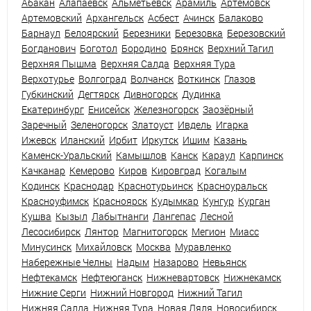
Абакан
Алапаевск
Альметьевск
Арамиль
Артёмовск
Артемовский
Архангельск
Асбест
Ачинск
Балаково
Барнаул
Белоярский
Березники
Березовка
Березовский
Богданович
Боготол
Бородино
Брянск
Верхний Тагил
Верхняя Пышма
Верхняя Салда
Верхняя Тура
Верхотурье
Волгоград
Волчанск
Воткинск
Глазов
Губкинский
Дегтярск
Дивногорск
Дудинка
Екатеринбург
Енисейск
Железногорск
Заозёрный
Заречный
Зеленогорск
Златоуст
Ивдель
Игарка
Ижевск
Иланский
Ирбит
Иркутск
Ишим
Казань
Каменск-Уральский
Камышлов
Канск
Караул
Карпинск
Качканар
Кемерово
Киров
Кировград
Когалым
Кодинск
Краснодар
Краснотурьинск
Красноуральск
Красноуфимск
Красноярск
Кудымкар
Кунгур
Курган
Кушва
Кызыл
Лабытнанги
Лангепас
Лесной
Лесосибирск
Лянтор
Магнитогорск
Мегион
Миасс
Минусинск
Михайловск
Москва
Муравленко
Набережные Челны
Надым
Назарово
Невьянск
Нефтекамск
Нефтеюганск
Нижневартовск
Нижнекамск
Нижние Серги
Нижний Новгород
Нижний Тагил
Нижняя Салда
Нижняя Тура
Новая Ляля
Новосибирск