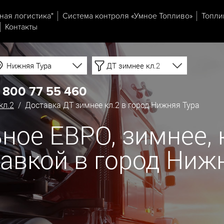
ная логистика"
Система контроля «Умное Топливо»
Топли
Контакты
Нижняя Тура
ДТ зимнее кл.2
 800 77 55 460
кл.2
/ Доставка ДТ зимнее кл.2 в город Нижняя Тура
ое ЕВРО, зимнее, кл
тавкой в город Ниж