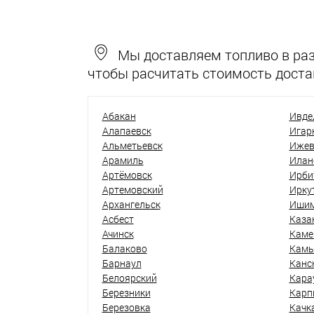
Мы доставляем топливо в разн
чтобы расчитать стоимость доста
Абакан
Ивде
Алапаевск
Игар
Альметьевск
Ижев
Арамиль
Илан
Артёмовск
Ирби
Артемовский
Ирку
Архангельск
Иши
Асбест
Каза
Ачинск
Каме
Балаково
Кам
Барнаул
Канс
Белоярский
Кара
Березники
Карп
Березовка
Качк