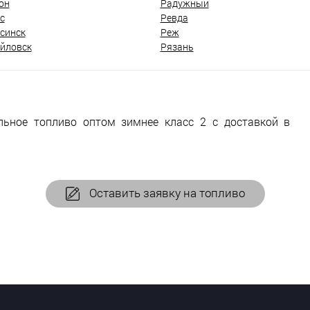
он
Радужный
с
Ревда
синск
Реж
йловск
Рязань
льное топливо оптом зимнее класс 2 с доставкой в
Оставить заявку на топливо