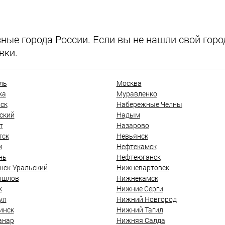
ые города России. Если вы не нашли свой город
вки.
ль
Москва
ка
Муравленко
ск
Набережные Челны
ский
Надым
т
Назарово
тск
Невьянск
м
Нефтекамск
нь
Нефтеюганск
нск-Уральский
Нижневартовск
ышлов
Нижнекамск
к
Нижние Серги
ул
Нижний Новгород
инск
Нижний Тагил
анар
Нижняя Салда