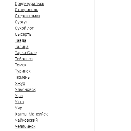
Среднеуральск
Ставрополь
Стерлитамак
Сургут
Сухой лог
Сысерть
Тавда
Талица
Тарко-Сале
Тобольск
Томск
Туринск
Тюмень
Ужур
Ульяновск
Уфа
Ухта
Уяр
Ханты-Мансийск
Чайковский
Челябинск