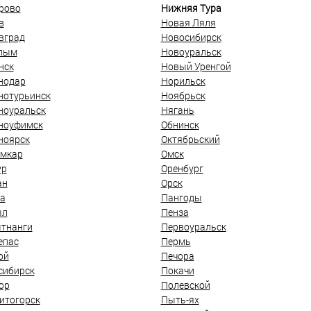
рово
Нижняя Тура
в
Новая Ляля
вград
Новосибирск
лым
Новоуральск
нск
Новый Уренгой
нодар
Норильск
нотурьинск
Ноябрьск
ноуральск
Нягань
ноуфимск
Обнинск
ноярск
Октябрьский
мкар
Омск
ур
Оренбург
ан
Орск
а
Пангоды
ыл
Пенза
тнанги
Первоуральск
епас
Пермь
ой
Печора
сибирск
Покачи
ор
Полевской
итогорск
Пыть-ях