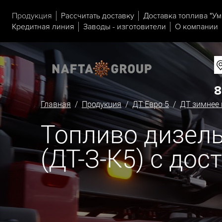
Продукция
Рассчитать доставку
Доставка топлива "Ум
Кредитная линия
Заводы - изготовители
О компании
8
Главная
/
Продукция
/
ДТ Евро 5
/
ДТ зимнее 
Топливо дизельн
(ДТ-З-К5) с дос