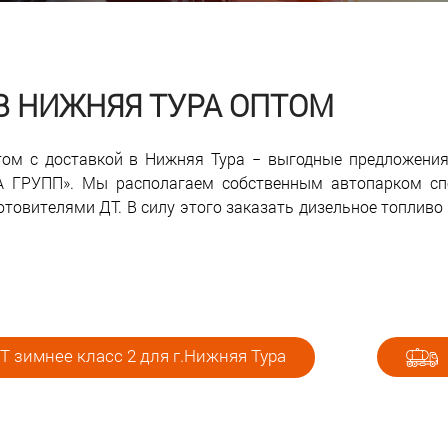
 В НИЖНЯЯ ТУРА ОПТОМ
птом с доставкой в Нижняя Тура − выгодные предложени
А ГРУПП». Мы располагаем собственным автопарком спе
товителями ДТ. В силу этого заказать дизельное топливо
 зимнее класс 2 для г.Нижняя Тура