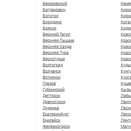
Березовский
Кеме
Богданович
Киро
Боготол
Киро
Бородино
Кога
Брянск
Коди
Верхний Тагил
Крас
Верхняя Пышма
Крас
Верхняя Салда
Крас
Верхняя Тура
Крас
Верхотурье
Крас
Волгоград
Куды
Волчанск
Кунг
Воткинск
Кург
Глазов
Кушв
Губкинский
Кыз
Дегтярск
Лабы
Дивногорск
Ланг
Дудинка
Лесн
Екатеринбург
Лесо
Енисейск
Лянт
Железногорск
Магн