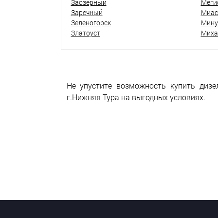
Заозёрный
Меги
Заречный
Миас
Зеленогорск
Мину
Златоуст
Миха
Не упустите возможность купить дизе
г.Нижняя Тура на выгодных условиях.