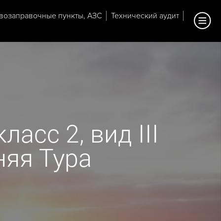
возаправочные пункты, АЗС
Технический аудит
асс 2, вид III
няя Тура