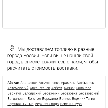
Мы доставляем топливо в разные
города России. Если вы не нашли свой
город в списке, свяжитесь с нами, чтобы
расчитать стоимость доставки.
Абакан
Алапаевск
Альметьевск
Арамиль
Артёмовск
Артемовский
Архангельск
Асбест
Ачинск
Балаково
Барнаул
Белоярский
Березники
Березовка
Березовский
Богданович
Боготол
Бородино
Брянск
Верхний Тагил
Верхняя Пышма
Верхняя Салда
Верхняя Тура