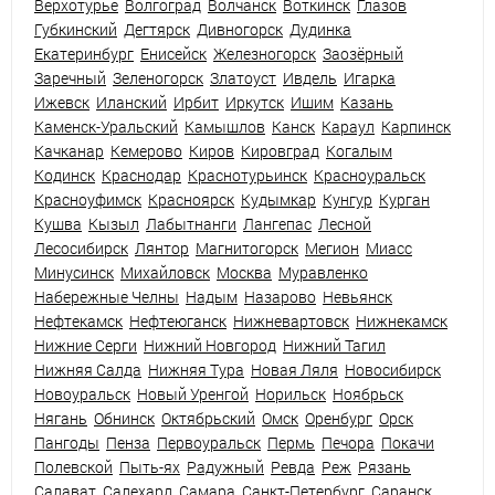
Верхотурье
Волгоград
Волчанск
Воткинск
Глазов
Губкинский
Дегтярск
Дивногорск
Дудинка
Екатеринбург
Енисейск
Железногорск
Заозёрный
Заречный
Зеленогорск
Златоуст
Ивдель
Игарка
Ижевск
Иланский
Ирбит
Иркутск
Ишим
Казань
Каменск-Уральский
Камышлов
Канск
Караул
Карпинск
Качканар
Кемерово
Киров
Кировград
Когалым
Кодинск
Краснодар
Краснотурьинск
Красноуральск
Красноуфимск
Красноярск
Кудымкар
Кунгур
Курган
Кушва
Кызыл
Лабытнанги
Лангепас
Лесной
Лесосибирск
Лянтор
Магнитогорск
Мегион
Миасс
Минусинск
Михайловск
Москва
Муравленко
Набережные Челны
Надым
Назарово
Невьянск
Нефтекамск
Нефтеюганск
Нижневартовск
Нижнекамск
Нижние Серги
Нижний Новгород
Нижний Тагил
Нижняя Салда
Нижняя Тура
Новая Ляля
Новосибирск
Новоуральск
Новый Уренгой
Норильск
Ноябрьск
Нягань
Обнинск
Октябрьский
Омск
Оренбург
Орск
Пангоды
Пенза
Первоуральск
Пермь
Печора
Покачи
Полевской
Пыть-ях
Радужный
Ревда
Реж
Рязань
Салават
Салехард
Самара
Санкт-Петербург
Саранск