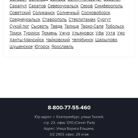
Сарапул
Саратов
Североуральск
Серов
Симферополь
Советский
Соликамск
Солнечный
Сосновоборск
Среднеуральск
Ставрополь
Стерлитамак
Сургут
Сухой лог
Сысерть
Тавда
Талица
Тарко-Сале
Тобольск
Томск
Туринск
Тюмень
Ужур
Ульяновск
Уфа
Ухта
Уяр
Ханты-Мансийск
Чайковский
Челябинск
Шарыпово
Шушенское
Югорск
Ярославль
8-800-77-55-460
Юр.адрес: г. Екатеринбург, улица Ткачей,
стр. 23, офис 1210 (Clever Park)
Адрес: Улица Бориса Ельцина,
3/2 2903 офис; 29 этаж