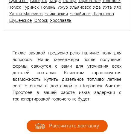
Сухой лог
Сысерть
Тавда
Талица
Тарко-Сале
Тобольск
Томск
Туринск
Тюмень
Ужур
Ульяновск
Уфа
Ухта
Уяр
Ханты-Мансийск
Чайковский
Челябинск
Шарыпово
Шушенское
Югорск
Ярославль
Также заявкой предусмотрено наличие поля для
вопросов. Наши менеджеры после получения
формы свяжутся с вами для уточнения всех
деталей поставки. Клиентам гарантируется
возможность купить дизельное топливо летнее
сорт Е оптом с доставкой в г.Карпинск быстро.
Простоев в вашей работе из-за задержки с
транспортировкой горючего не будет.
Рассчитать доставку