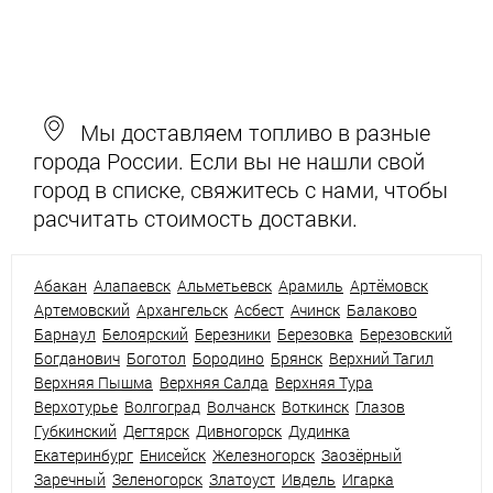
Мы доставляем топливо в разные
города России. Если вы не нашли свой
город в списке, свяжитесь с нами, чтобы
расчитать стоимость доставки.
Абакан
Алапаевск
Альметьевск
Арамиль
Артёмовск
Артемовский
Архангельск
Асбест
Ачинск
Балаково
Барнаул
Белоярский
Березники
Березовка
Березовский
Богданович
Боготол
Бородино
Брянск
Верхний Тагил
Верхняя Пышма
Верхняя Салда
Верхняя Тура
Верхотурье
Волгоград
Волчанск
Воткинск
Глазов
Губкинский
Дегтярск
Дивногорск
Дудинка
Екатеринбург
Енисейск
Железногорск
Заозёрный
Заречный
Зеленогорск
Златоуст
Ивдель
Игарка