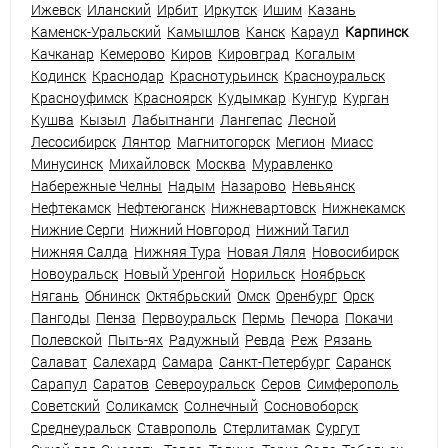
Ижевск
Иланский
Ирбит
Иркутск
Ишим
Казань
Каменск-Уральский
Камышлов
Канск
Караул
Карпинск
Качканар
Кемерово
Киров
Кировград
Когалым
Кодинск
Краснодар
Краснотурьинск
Красноуральск
Красноуфимск
Красноярск
Кудымкар
Кунгур
Курган
Кушва
Кызыл
Лабытнанги
Лангепас
Лесной
Лесосибирск
Лянтор
Магнитогорск
Мегион
Миасс
Минусинск
Михайловск
Москва
Муравленко
Набережные Челны
Надым
Назарово
Невьянск
Нефтекамск
Нефтеюганск
Нижневартовск
Нижнекамск
Нижние Серги
Нижний Новгород
Нижний Тагил
Нижняя Салда
Нижняя Тура
Новая Ляля
Новосибирск
Новоуральск
Новый Уренгой
Норильск
Ноябрьск
Нягань
Обнинск
Октябрьский
Омск
Оренбург
Орск
Пангоды
Пенза
Первоуральск
Пермь
Печора
Покачи
Полевской
Пыть-ях
Радужный
Ревда
Реж
Рязань
Салават
Салехард
Самара
Санкт-Петербург
Саранск
Сарапул
Саратов
Североуральск
Серов
Симферополь
Советский
Соликамск
Солнечный
Сосновоборск
Среднеуральск
Ставрополь
Стерлитамак
Сургут