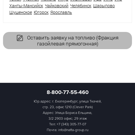
Ханты-Мансийск
Чайковский
Челябинск
Шарыпово
Шушенское
Югорск
Ярославль
Оставить заявку на топливо (Фракция
газойлевая прямогонная)
8-800-77-55-460
Юр.адрес: г. Екатеринбург, улица Ткачей,
стр. 23, офис 1210 (Clever Park)
Адрес: Улица Бориса Ельцина,
3/2 2903 офис; 29 этаж
Тел:
+7 (343) 305-77-07
Почта: info@nafta-group.ru