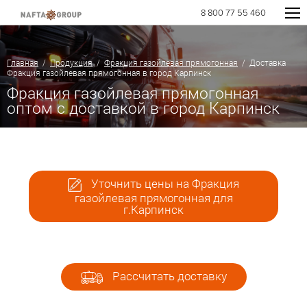
8 800 77 55 460
Главная
/
Продукция
/
Фракция газойлевая прямогонная
/ Доставка
Фракция газойлевая прямогонная в город Карпинск
Фракция газойлевая прямогонная
оптом с доставкой в город Карпинск
Уточнить цены на Фракция
газойлевая прямогонная для
г.Карпинск
Рассчитать доставку