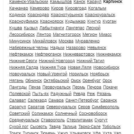
Каменск-Уральский
Камышлов
Канск
Караул
Карпинск
Качканар
Кемерово
Киров
Кировград
Когалым
Кодинск
Краснодар
Краснотурьинск
Красноуральск
Красноуфимск
Красноярск
Кудымкар
Кунгур
Курган
Кушва
Кызыл
Лабытнанги
Лангепас
Лесной
Лесосибирск
Лянтор
Магнитогорск
Мегион
Миасс
Минусинск
Михайловск
Москва
Муравленко
Набережные Челны
Надым
Назарово
Невьянск
Нефтекамск
Нефтеюганск
Нижневартовск
Нижнекамск
Нижние Серги
Нижний Новгород
Нижний Тагил
Нижняя Салда
Нижняя Тура
Новая Ляля
Новосибирск
Новоуральск
Новый Уренгой
Норильск
Ноябрьск
Нягань
Обнинск
Октябрьский
Омск
Оренбург
Орск
Пангоды
Пенза
Первоуральск
Пермь
Печора
Покачи
Полевской
Пыть-ях
Радужный
Ревда
Реж
Рязань
Салават
Салехард
Самара
Санкт-Петербург
Саранск
Сарапул
Саратов
Североуральск
Серов
Симферополь
Советский
Соликамск
Солнечный
Сосновоборск
Среднеуральск
Ставрополь
Стерлитамак
Сургут
Сухой лог
Сысерть
Тавда
Талица
Тарко-Сале
Тобольск
Томск
Туринск
Тюмень
Ужур
Ульяновск
Уфа
Ухта
Уяр