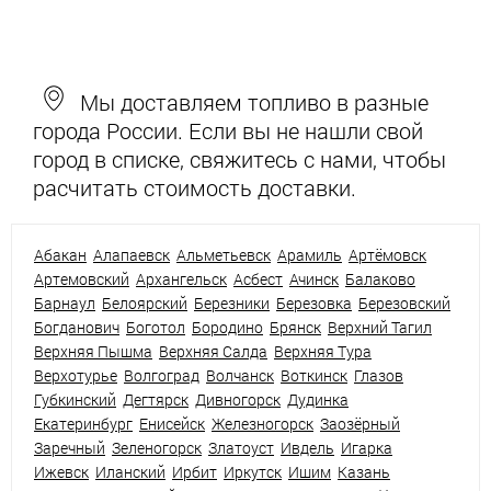
Мы доставляем топливо в разные
города России. Если вы не нашли свой
город в списке, свяжитесь с нами, чтобы
расчитать стоимость доставки.
Абакан
Алапаевск
Альметьевск
Арамиль
Артёмовск
Артемовский
Архангельск
Асбест
Ачинск
Балаково
Барнаул
Белоярский
Березники
Березовка
Березовский
Богданович
Боготол
Бородино
Брянск
Верхний Тагил
Верхняя Пышма
Верхняя Салда
Верхняя Тура
Верхотурье
Волгоград
Волчанск
Воткинск
Глазов
Губкинский
Дегтярск
Дивногорск
Дудинка
Екатеринбург
Енисейск
Железногорск
Заозёрный
Заречный
Зеленогорск
Златоуст
Ивдель
Игарка
Ижевск
Иланский
Ирбит
Иркутск
Ишим
Казань