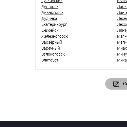
Губкинский
Кыз
Дегтярск
Лабы
Дивногорск
Ланг
Дудинка
Лесн
Екатеринбург
Лесо
Енисейск
Лянт
Железногорск
Магн
Заозёрный
Меги
Заречный
Миас
Зеленогорск
Мину
Златоуст
Миха
Ос