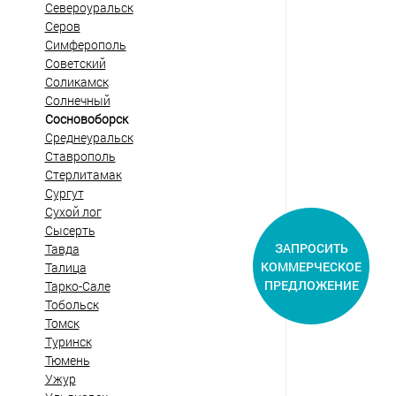
Североуральск
Серов
Симферополь
Советский
Соликамск
Солнечный
Сосновоборск
Среднеуральск
Ставрополь
Стерлитамак
Сургут
Сухой лог
Сысерть
ЗАПРОСИТЬ
Тавда
КОММЕРЧЕСКОЕ
Талица
ПРЕДЛОЖЕНИЕ
Тарко-Сале
Тобольск
Томск
Туринск
Тюмень
Ужур