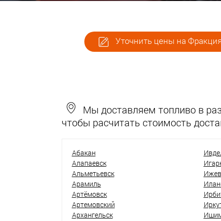
Уточнить цены на Фракция
Мы доставляем топливо в разн
чтобы расчитать стоимость доста
Абакан
Ивде
Алапаевск
Игар
Альметьевск
Ижев
Арамиль
Илан
Артёмовск
Ирби
Артемовский
Ирку
Архангельск
Иши