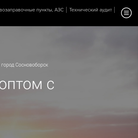
возаправочные пункты, АЗС
Технический аудит
 город Сосновоборск
оптом с