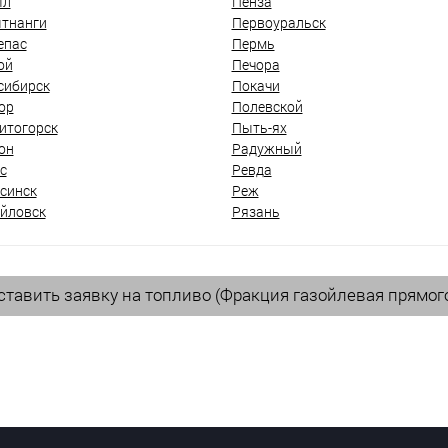
ыл
Пенза
тнанги
Первоуральск
епас
Пермь
ой
Печора
сибирск
Покачи
ор
Полевской
итогорск
Пыть-ях
он
Радужный
с
Ревда
синск
Реж
йловск
Рязань
тавить заявку на топливо (Фракция газойлевая прямог