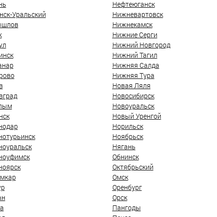
нь
Нефтеюганск
нск-Уральский
Нижневартовск
ышлов
Нижнекамск
к
Нижние Серги
ул
Нижний Новгород
инск
Нижний Тагил
анар
Нижняя Салда
рово
Нижняя Тура
в
Новая Ляля
вград
Новосибирск
лым
Новоуральск
нск
Новый Уренгой
нодар
Норильск
нотурьинск
Ноябрьск
ноуральск
Нягань
ноуфимск
Обнинск
ноярск
Октябрьский
мкар
Омск
ур
Оренбург
ан
Орск
а
Пангоды