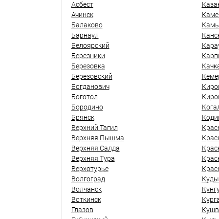
Асбест
Каза
Ачинск
Каме
Балаково
Кам
Барнаул
Канс
Белоярский
Кара
Березники
Карп
Березовка
Качк
Березовский
Кеме
Богданович
Киро
Боготол
Киро
Бородино
Кога
Брянск
Коди
Верхний Тагил
Крас
Верхняя Пышма
Крас
Верхняя Салда
Крас
Верхняя Тура
Крас
Верхотурье
Крас
Волгоград
Куды
Волчанск
Кунг
Воткинск
Кург
Глазов
Кушв