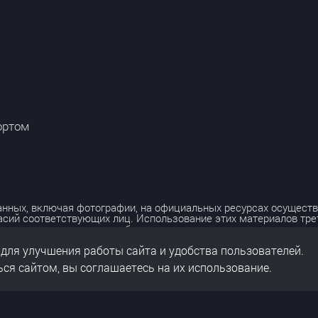
ортом
нных, включая фотографии, на официальных ресурсах осуществ
асий соответствующих лиц. Использование этих материалов тр
лько с разрешения правообладателя.
 для улучшения работы сайта и удобства пользователей.
льных данных
нальных данных
ся сайтом, вы соглашаетесь на их использование.