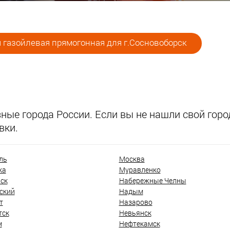
 газойлевая прямогонная для г.Сосновоборск
ые города России. Если вы не нашли свой город
вки.
ль
Москва
ка
Муравленко
ск
Набережные Челны
ский
Надым
т
Назарово
тск
Невьянск
м
Нефтекамск