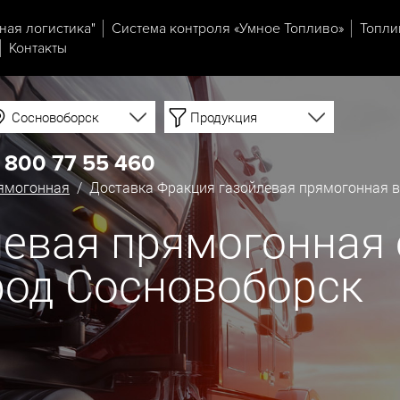
ная логистика"
Система контроля «Умное Топливо»
Топли
Контакты
Сосновоборск
Продукция
 800 77 55 460
рямогонная
/ Доставка Фракция газойлевая прямогонная в
евая прямогонная 
род Сосновоборск